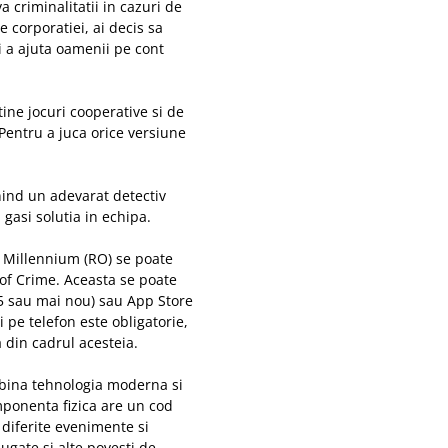
 criminalitatii in cazuri de
 corporatiei, ai decis sa
i a ajuta oamenii pe cont
ine jocuri cooperative si de
. Pentru a juca orice versiune
nind un adevarat detectiv
gasi solutia in echipa.
a Millennium (RO) se poate
s of Crime. Aceasta se poate
 5 sau mai nou) sau App Store
i pe telefon este obligatorie,
a din cadrul acesteia.
mbina tehnologia moderna si
omponenta fizica are un cod
 diferite evenimente si
daugate si alte povesti de