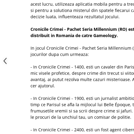
acest lucru, utilizeaza aplicatia mobila pentru a tr
si pentru a solutiona misterul din spatele fiecarui c
decizie luata, influenteaza rezultatul jocului.
Cronicile Crimei - Pachet Seria Millennium (RO)
es
distribuit in Romania de catre Gameology.
In jocul Cronicile Crimei - Pachet Seria Millennium (
jocurilor dupa cum urmeaza:
- In Cronicile Crimei - 1400, esti un cavaler din Pa
mic visele profetice, despre crime din trecut si viit
avantaj, ai putut rezolva multe cazuri misterioase. Ac
cer ajutorul.
- In Cronicile Crimei - 1900, esti un jurnalist ambiti
timp ce Parisul se afla la mijlocul lui Belle Époque, 
frumusetile vremii si sa scrii despre crime si jafuri.
le procuri de la unchiul tau, un comisar de politie.
- In Cronicile Crimei - 2400, esti un fost agent cibe