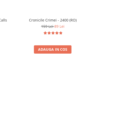
Calls
Cronicile Crimei - 2400 (RO)
159 Lei
89 Lei
2
ADAUGA IN COS
A