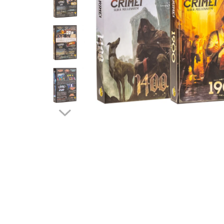
Jocuri pentru o persoana
Vezi toate produsele STEM
Jocuri pentru 2 persoane
Game cunoscute
Alias
Carcassonne
Catan
Cluedo
Dixit
Monopoly
Orchard Games
Jocuri cooperative
Carti de joc
Jocuri de masa
Jocuri de societate in limba
romana
Vezi toate jocurile de societate