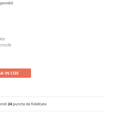
sponibil.
ate
onicile
A IN COS
imiti
24
puncte de fidelitate