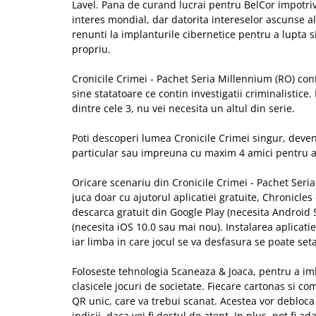
Lavel. Pana de curand lucrai pentru BelCor impotriva
interes mondial, dar datorita intereselor ascunse ale
renunti la implanturile cibernetice pentru a lupta s
propriu.
Cronicile Crimei - Pachet Seria Millennium (RO) cont
sine statatoare ce contin investigatii criminalistice
dintre cele 3, nu vei necesita un altul din serie.
Poti descoperi lumea Cronicile Crimei singur, deve
particular sau impreuna cu maxim 4 amici pentru a 
Oricare scenariu din Cronicile Crimei - Pachet Seri
juca doar cu ajutorul aplicatiei gratuite, Chronicle
descarca gratuit din Google Play (necesita Android
(necesita iOS 10.0 sau mai nou). Instalarea aplicatie
iar limba in care jocul se va desfasura se poate set
Foloseste tehnologia Scaneaza & Joaca, pentru a i
clasicele jocuri de societate. Fiecare cartonas si c
QR unic, care va trebui scanat. Acestea vor debloca
indicii, daca vei fi destul de atent. In plus, pot fi a