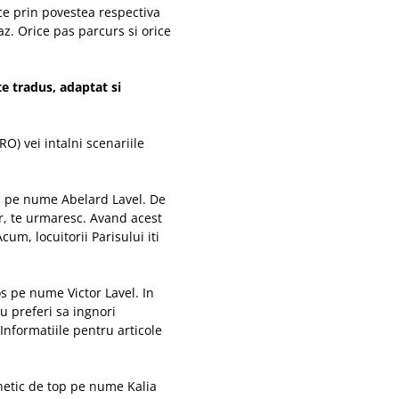
ece prin povestea respectiva
az. Orice pas parcurs si orice
te tradus, adaptat si
RO) vei intalni scenariile
ris pe nume Abelard Lavel. De
or, te urmaresc. Avand acest
um, locuitorii Parisului iti
os pe nume Victor Lavel. In
tu preferi sa ingnori
 Informatiile pentru articole
rnetic de top pe nume Kalia