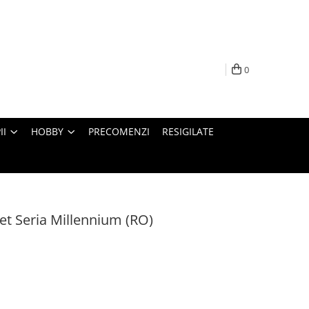
0
II
HOBBY
PRECOMENZI
RESIGILATE
het Seria Millennium (RO)