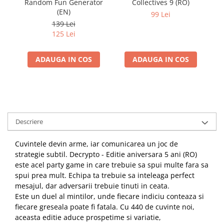
Random Fun Generator
Collectives 9 (RO)
E
(EN)
99 Lei
139 Lei
125 Lei
ADAUGA IN COS
ADAUGA IN COS
Descriere
Cuvintele devin arme, iar comunicarea un joc de
strategie subtil. Decrypto - Editie aniversara 5 ani (RO)
este acel party game in care trebuie sa spui multe fara sa
spui prea mult. Echipa ta trebuie sa inteleaga perfect
mesajul, dar adversarii trebuie tinuti in ceata.
Este un duel al mintilor, unde fiecare indiciu conteaza si
fiecare greseala poate fi fatala. Cu 440 de cuvinte noi,
aceasta editie aduce prospetime si variatie,