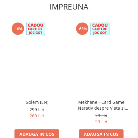
IMPREUNA
-10%
-63%
Golem (EN)
Mekhane - Card Game
Narativ despre Viata si
299 Lei
Moarte (EN)
79 Lei
269 Lei
29 Lei
ADAUGA IN COS
ADAUGA IN COS