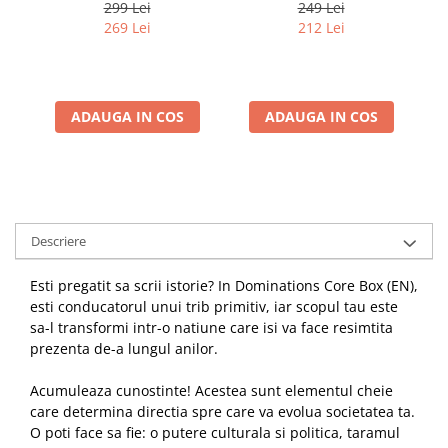
299 Lei
249 Lei
269 Lei
212 Lei
ADAUGA IN COS
ADAUGA IN COS
Descriere
Esti pregatit sa scrii istorie? In Dominations Core Box (EN),
esti conducatorul unui trib primitiv, iar scopul tau este
sa-l transformi intr-o natiune care isi va face resimtita
prezenta de-a lungul anilor.
Acumuleaza cunostinte! Acestea sunt elementul cheie
care determina directia spre care va evolua societatea ta.
O poti face sa fie: o putere culturala si politica, taramul