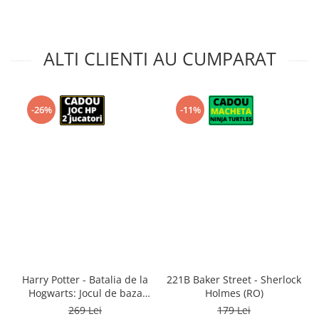
ALTI CLIENTI AU CUMPARAT
-26%
-11%
Harry Potter - Batalia de la
221B Baker Street - Sherlock
Hogwarts: Jocul de baza
Holmes (RO)
(RO)
269 Lei
179 Lei