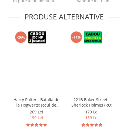
in puncte de fidelitate
vandute in 10 ani
PRODUSE ALTERNATIVE
-26%
-11%
Harry Potter - Batalia de
221B Baker Street -
M
la Hogwarts: Jocul de
Sherlock Holmes (RO)
baza (RO)
269 Lei
179 Lei
199 Lei
159 Lei