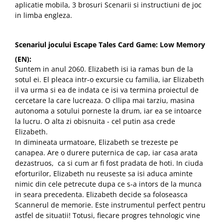
aplicatie mobila, 3 brosuri Scenarii si instructiuni de joc
in limba engleza.
Scenariul jocului Escape Tales Card Game: Low Memory
(EN):
Suntem in anul 2060. Elizabeth isi ia ramas bun de la
sotul ei. El pleaca intr-o excursie cu familia, iar Elizabeth
il va urma si ea de indata ce isi va termina proiectul de
cercetare la care lucreaza. O cllipa mai tarziu, masina
autonoma a sotului porneste la drum, iar ea se intoarce
la lucru. O alta zi obisnuita - cel putin asa crede
Elizabeth.
In dimineata urmatoare, Elizabeth se trezeste pe
canapea. Are o durere puternica de cap, iar casa arata
dezastruos, ca si cum ar fi fost pradata de hoti. In ciuda
eforturilor, Elizabeth nu reuseste sa isi aduca aminte
nimic din cele petrecute dupa ce s-a intors de la munca
in seara precedenta. Elizabeth decide sa foloseasca
Scannerul de memorie. Este instrumentul perfect pentru
astfel de situatii! Totusi, fiecare progres tehnologic vine