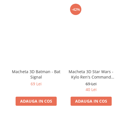
-42%
Macheta 3D Batman - Bat
Macheta 3D Star Wars -
Signal
Kylo Ren's Command
Shuttle
69 Lei
69 Lei
40 Lei
ADAUGA IN COS
ADAUGA IN COS