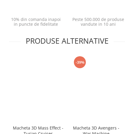
10% din comanda inapoi
Peste 500.000 de produse
in puncte de fidelitate
vandute in 10 ani
PRODUSE ALTERNATIVE
-39%
Macheta 3D Mass Effect -
Macheta 3D Avengers -
M
Turian Cruiser
War Machine