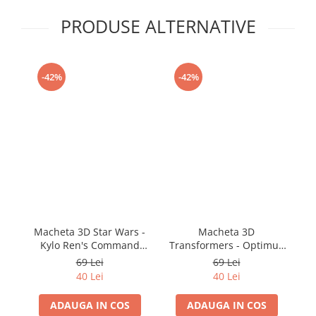
PRODUSE ALTERNATIVE
-42%
-42%
Macheta 3D Star Wars -
Macheta 3D
Kylo Ren's Command
Transformers - Optimus
Shuttle
Prime
69 Lei
69 Lei
40 Lei
40 Lei
ADAUGA IN COS
ADAUGA IN COS