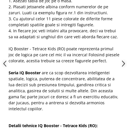
1. Asezati tabla de joc pe o masa.
2. Plasati jetoanele albina conform numerelor de pe
zaruri. Luati ca exemplu figura nr.1 din instructiuni.
3. Cu ajutorul celor 11 piese colorate de diferite forme
completati spatiile goale si intregiti fagurele.
4. In fiecare joc veti intalni alta provocare, deci va trebui
sa va adaptati si unghiul din care veti aborda fiecare caz.
IQ Booster - Tetrace Kids (RO) poate reprezenta primul
joc de logica pe care cel mic il va incerca! Folosind piesele
colorate, acestia trebuie sa creeze fagurele perfect.
Seria IQ Booster
are ca scop dezvoltarea inteligentei
spatiale, logica, puterea de concentrare, abilitatea de a
lua decizii sub presiunea timpului, gandirea critica si
analitica, gasirea de solutii si multe altele. Din aceasta
gama fac parte jocuri ce doresc a fi un exercitiu educativ,
dar jucaus, pentru a antrena si dezvolta armonios
intelectul copiilor.
Detalii tehnice IQ Booster - Tetrace Kids (RO):