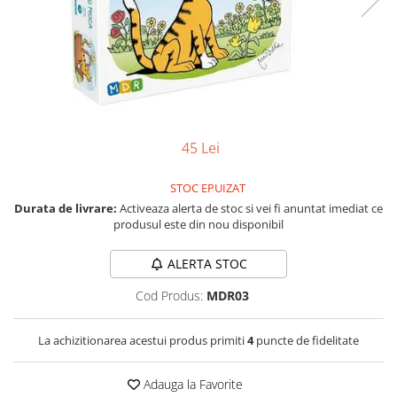
Vezi toate produsele STEM
Jocuri pentru o persoana
Jocuri pentru 2 persoane
Game cunoscute
Alias
Carcassonne
Catan
45 Lei
Cluedo
Dixit
STOC EPUIZAT
Monopoly
Durata de livrare:
Activeaza alerta de stoc si vei fi anuntat imediat ce
Orchard Games
produsul este din nou disponibil
Jocuri cooperative
ALERTA STOC
Carti de joc
Cod Produs:
MDR03
Jocuri de masa
Jocuri de societate in limba
La achizitionarea acestui produs primiti
4
puncte de fidelitate
romana
Vezi toate jocurile de societate
Adauga la Favorite