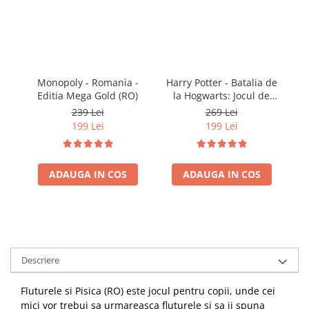
Monopoly - Romania -
Harry Potter - Batalia de
Editia Mega Gold (RO)
la Hogwarts: Jocul de
baza (RO)
239 Lei
269 Lei
199 Lei
199 Lei
ADAUGA IN COS
ADAUGA IN COS
Descriere
Fluturele si Pisica (RO) este jocul pentru copii, unde cei
mici vor trebui sa urmareasca fluturele si sa ii spuna