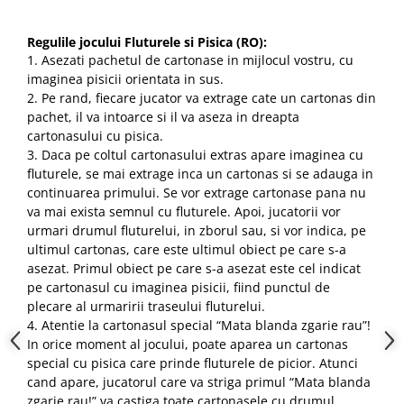
Regulile jocului Fluturele si Pisica (RO):
1. Asezati pachetul de cartonase in mijlocul vostru, cu
imaginea pisicii orientata in sus.
2. Pe rand, fiecare jucator va extrage cate un cartonas din
pachet, il va intoarce si il va aseza in dreapta
cartonasului cu pisica.
3. Daca pe coltul cartonasului extras apare imaginea cu
fluturele, se mai extrage inca un cartonas si se adauga in
continuarea primului. Se vor extrage cartonase pana nu
va mai exista semnul cu fluturele. Apoi, jucatorii vor
urmari drumul fluturelui, in zborul sau, si vor indica, pe
ultimul cartonas, care este ultimul obiect pe care s-a
asezat. Primul obiect pe care s-a asezat este cel indicat
pe cartonasul cu imaginea pisicii, fiind punctul de
plecare al urmaririi traseului fluturelui.
4. Atentie la cartonasul special “Mata blanda zgarie rau”!
In orice moment al jocului, poate aparea un cartonas
special cu pisica care prinde fluturele de picior. Atunci
cand apare, jucatorul care va striga primul “Mata blanda
zgarie rau!” va castiga toate cartonasele cu drumul