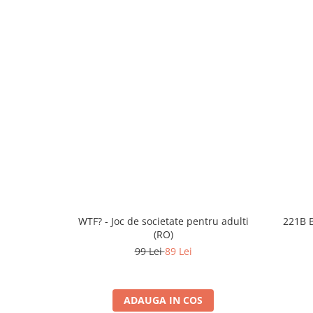
WTF? - Joc de societate pentru adulti
221B B
(RO)
99 Lei
89 Lei
ADAUGA IN COS