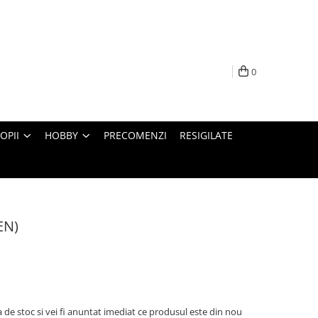
0
OPII
HOBBY
PRECOMENZI
RESIGILATE
EN)
 de stoc si vei fi anuntat imediat ce produsul este din nou