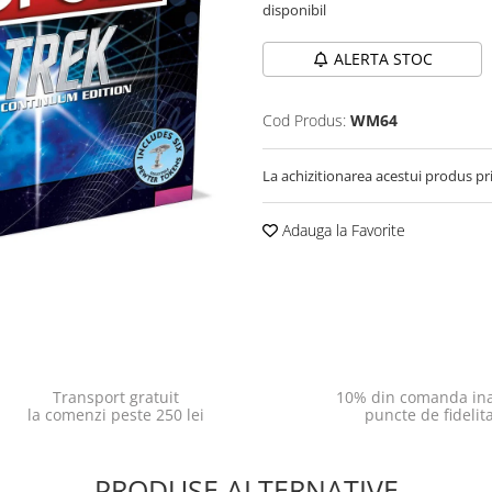
disponibil
ALERTA STOC
Cod Produs:
WM64
La achizitionarea acestui produs pr
Adauga la Favorite
Transport gratuit
10% din comanda ina
la comenzi peste 250 lei
puncte de fidelit
PRODUSE ALTERNATIVE