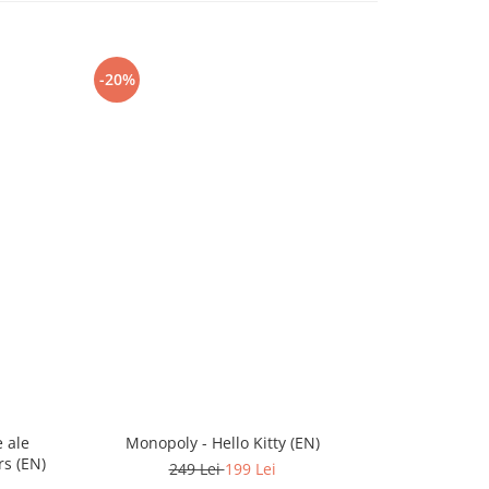
-20%
-20%
 ale
Monopoly - Hello Kitty (EN)
Monopo
rs (EN)
249 Lei
199 Lei
2