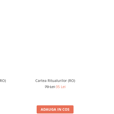
(RO)
Cartea Ritualurilor (RO)
Mystery H
70 Lei
35 Lei
ADAUGA IN COS