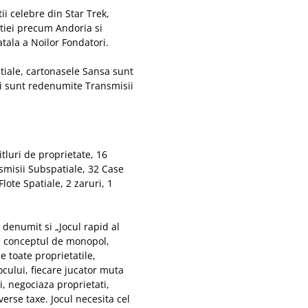
ii celebre din Star Trek,
iei precum Andoria si
tala a Noilor Fondatori.
atiale, cartonasele Sansa sunt
ii sunt redenumite Transmisii
itluri de proprietate, 16
smisii Subspatiale, 32 Case
ote Spatiale, 2 zaruri, 1
 denumit si „Jocul rapid al
de conceptul de monopol,
e toate proprietatile,
ocului, fiecare jucator muta
i, negociaza proprietati,
verse taxe. Jocul necesita cel