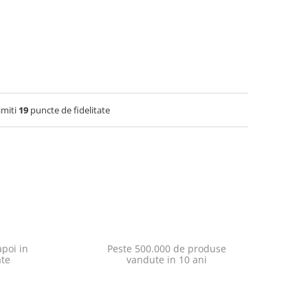
imiti
19
puncte de fidelitate
poi in
Peste 500.000 de produse
ate
vandute in 10 ani