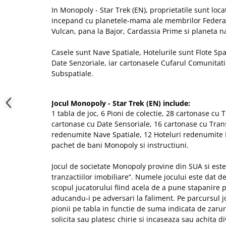
In Monopoly - Star Trek (EN), proprietatile sunt locat
incepand cu planetele-mama ale membrilor Federat
Vulcan, pana la Bajor, Cardassia Prime si planeta na
Casele sunt Nave Spatiale, Hotelurile sunt Flote Sp
Date Senzoriale, iar cartonasele Cufarul Comunitat
Subspatiale.
Jocul Monopoly - Star Trek (EN) include:
1 tabla de joc, 6 Pioni de colectie, 28 cartonase cu T
cartonase cu Date Sensoriale, 16 cartonase cu Tran
redenumite Nave Spatiale, 12 Hoteluri redenumite Fl
pachet de bani Monopoly si instructiuni.
Jocul de societate
Monopoly
provine din SUA si este
tranzactiilor imobiliare”. Numele jocului este dat 
scopul jucatorului fiind acela de a pune stapanire p
aducandu-i pe adversari la faliment. Pe parcursul j
pionii pe tabla in functie de suma indicata de zarur
solicita sau platesc chirie si incaseaza sau achita di