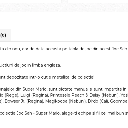
i
(0)
upta din nou, dar de data aceasta pe tabla de joc din acest Joc Sah
ructiuni de joc in limba engleza.
 depozitate intr-o cutie metalica, de colectie!
onajelor din Super Mario, sunt pictate manual si sunt impartite in
io (Rege), Luigi (Regina), Printesele Peach & Daisy (Nebuni), Yosh
), Bowser Jr. (Regina), Magikoopa (Nebuni), Birdo (Cai), Goomba (
ectie Joc Sah - Super Mario, alege-ti echipa si fii cel mai bun stra