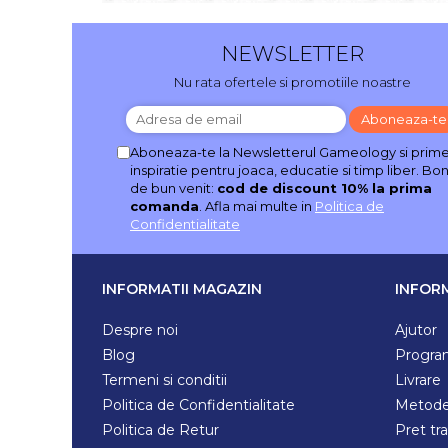
NEWSLETTER
Nu rata ofertele si promotiile noastre
Aboneaza-te la Newsletterul Gameology si prime
inspiratie pentru joaca, educatie si timp liber. Bo
de bun venit:
cod de discount 10% la prima
comanda
. Afla mai multe in
Politica de
Confidentialitate
INFORMATII MAGAZIN
INFORM
Despre noi
Ajutor
Blog
Program
Termeni si conditii
Livrare
Politica de Confidentialitate
Metode
Politica de Retur
Pret tr