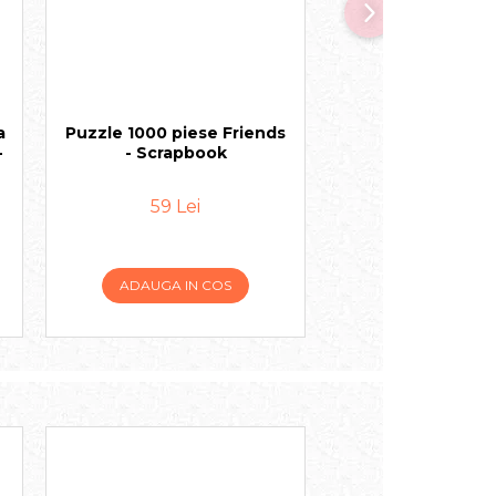
a
Puzzle 1000 piese Friends
Puzzle 1000 pies
-
- Scrapbook
- Milksha
59 Lei
59 Lei
ADAUGA IN COS
ADAUGA IN 