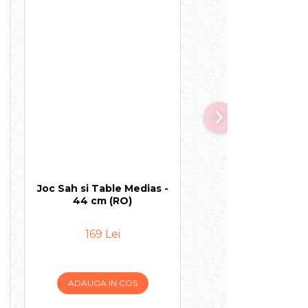
Joc Sah si Table Medias -
Joc Sah si Table Me
44 cm (RO)
38 cm (RO)
169 Lei
139 Lei
ADAUGA IN COS
ADAUGA IN COS