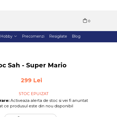
0
Hobby
Precomenzi
Resigilate
Blog
oc Sah - Super Mario
299 Lei
STOC EPUIZAT
rare:
Activeaza alerta de stoc si vei fi anuntat
t ce produsul este din nou disponibil