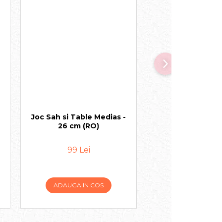
Joc Sah si Table Medias -
Joc Sah si Table 
26 cm (RO)
32 cm (RO
99 Lei
109 Lei
ADAUGA IN COS
ADAUGA IN 