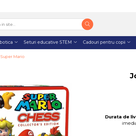
botica
Seturi educative STEM
Cadouri pentru copii
 Super Mario
J
Durata de liv
imedia