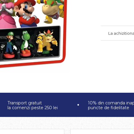
La achizition
Transport gratuit
10% din comanda inap
la comenzi peste 250 lei
puncte de fidelitate