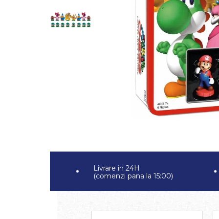
Jocuri pentru 2 persoane
Game cunoscute
Alias
Carcassonne
Catan
Cluedo
Dixit
Monopoly
Orchard Games
Jocuri cooperative
Carti de joc
Jocuri de masa
Jocuri de societate in limba
Livrare in 24H
romana
(comenzi pana la 15:00)
Vezi toate jocurile de societate