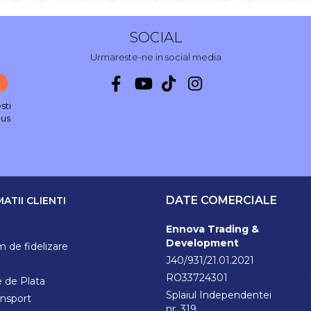
SOCIAL
Urmareste-ne in social media
sti
nus
DATE COMERCIALE
ATII CLIENTI
Ennova Trading &
Development
 de fidelizare
J40/931/21.01.2021
RO33724301
 de Plata
Splaiul Independentei
ansport
nr. 319