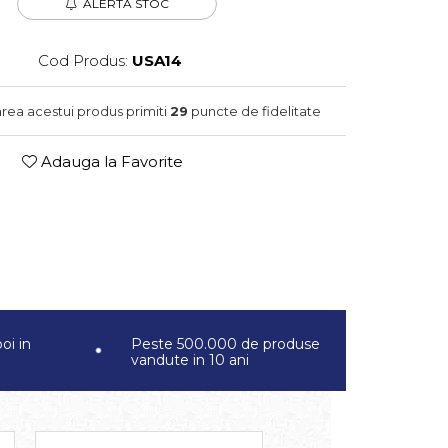
ALERTA STOC
Cod Produs:
USA14
area acestui produs primiti
29
puncte de fidelitate
Adauga la Favorite
oi in
Peste 500.000 de produse
vandute in 10 ani