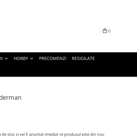
0
II
HOBBY
PRECOMENZI
RESIGILATE
iderman
 de stoc si vei fi anuntat imediat ce produsul este din nou