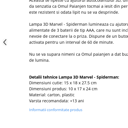
Aceasta se lipeste cu ajutorul autocolantului 3D, 
da senzatia ca Omul Paianjen tocmai a iesit din per
este rezistent si odata lipit nu se va desprinde.
Lampa 3D Marvel - Spiderman lumineaza cu ajutorul
alimentate de 3 baterii de tip AAA, care nu sunt inc
nevoie de conectare la o priza. Dispune de un but
activata pentru un interval de 60 de minute.
Nu se va supara nimeni ca Omul paianjen a dat buz
de lumina.
Detalii tehnice Lampa 3D Marvel - Spiderman:
Dimensiuni cutie: 15 x 18 x 27.5 cm
Dimensiuni produs: 10 x 17 x 24 cm
Material: carton, plastic
Varsta recomandata: +13 ani
Informatii conformitate produs