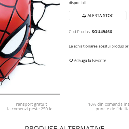
disponibil
ALERTA STOC
Cod Produs:
SOU49466
La achizitionarea acestui produs pr
Adauga la Favorite
Transport gratuit
10% din comanda ina
la comenzi peste 250 lei
puncte de fidelit
PRODUSE ALTERNATIVE