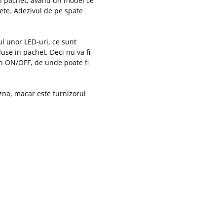
din pachet, avand un model ce
ete. Adezivul de pe spate
 unor LED-uri, ce sunt
luse in pachet. Deci nu va fi
on ON/OFF, de unde poate fi
na, macar este furnizorul