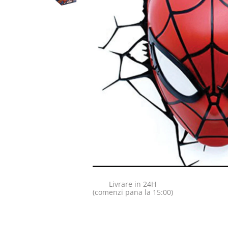
Jocuri pentru o persoana
Vezi toate produsele STEM
Jocuri pentru 2 persoane
Game cunoscute
Alias
Carcassonne
Catan
Cluedo
Dixit
Monopoly
Orchard Games
Jocuri cooperative
Carti de joc
Jocuri de masa
Livrare in 24H
Jocuri de societate in limba
(comenzi pana la 15:00)
romana
Vezi toate jocurile de societate