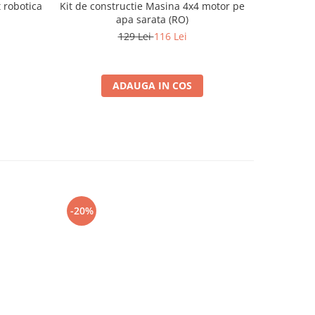
 robotica
Kit de constructie Masina 4x4 motor pe
Kit const
apa sarata (RO)
129 Lei
116 Lei
ADAUGA IN COS
-20%
-20%