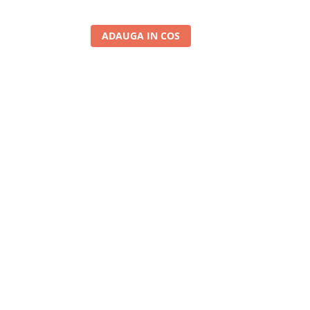
1
ADAUGA IN COS
A