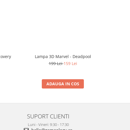
covery
Lampa 3D Marvel - Deadpool
Lampa 3D 
199 Lei
159 Lei
ADAUGA IN COS
SUPORT CLIENTI
Luni - Vineri: 9:30 - 17:30