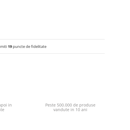
imiti
19
puncte de fidelitate
poi in
Peste 500.000 de produse
ate
vandute in 10 ani