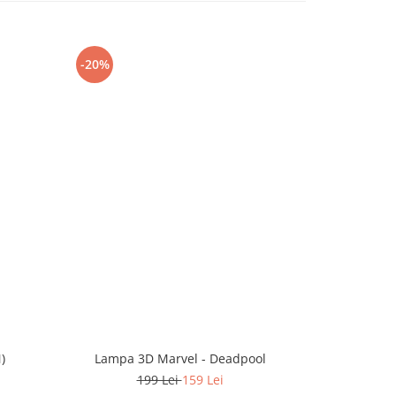
-20%
-20%
)
Lampa 3D Marvel - Deadpool
Lampa 3D Ma
199 Lei
159 Lei