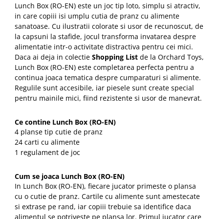
Lunch Box (RO-EN) este un joc tip loto, simplu si atractiv,
in care copiii isi umplu cutia de pranz cu alimente
sanatoase. Cu ilustratii colorate si usor de recunoscut, de
la capsuni la stafide, jocul transforma invatarea despre
alimentatie intr-o activitate distractiva pentru cei mici.
Daca ai deja in colectie
Shopping List
de la Orchard Toys,
Lunch Box (RO-EN) este completarea perfecta pentru a
continua joaca tematica despre cumparaturi si alimente.
Regulile sunt accesibile, iar piesele sunt create special
pentru mainile mici, fiind rezistente si usor de manevrat.
Ce contine Lunch Box (RO-EN)
4 planse tip cutie de pranz
24 carti cu alimente
1 regulament de joc
Cum se joaca Lunch Box (RO-EN)
In Lunch Box (RO-EN), fiecare jucator primeste o plansa
cu o cutie de pranz. Cartile cu alimente sunt amestecate
si extrase pe rand, iar copiii trebuie sa identifice daca
alimentul se potriveste pe plansa lor. Primul jucator care