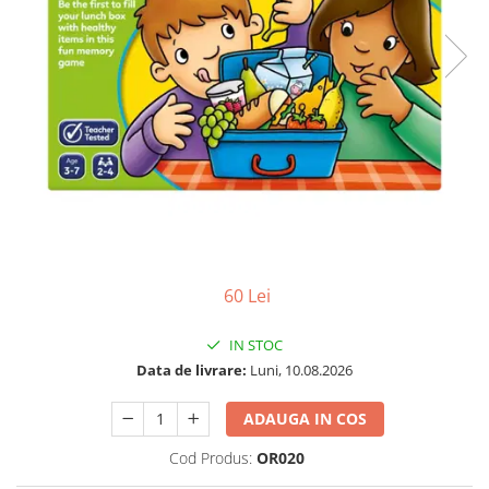
Jocuri pentru o persoana
Vezi toate produsele STEM
Jocuri pentru 2 persoane
Game cunoscute
Alias
Carcassonne
Catan
Cluedo
Dixit
Monopoly
Orchard Games
60 Lei
Jocuri cooperative
Carti de joc
IN STOC
Jocuri de masa
Data de livrare:
Luni, 10.08.2026
Jocuri de societate in limba
ADAUGA IN COS
romana
Vezi toate jocurile de societate
Cod Produs:
OR020