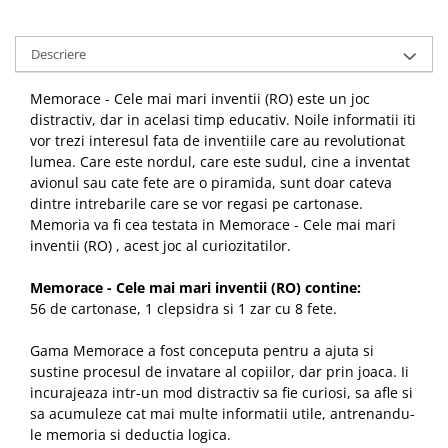
Descriere
Memorace - Cele mai mari inventii
(RO)
este un joc
distractiv, dar in acelasi timp educativ. Noile informatii iti
vor trezi interesul fata de inventiile care au revolutionat
lumea. Care este nordul, care este sudul, cine a inventat
avionul sau cate fete are o piramida, sunt doar cateva
dintre intrebarile care se vor regasi pe cartonase.
Memoria va fi cea testata in Memorace - Cele mai mari
inventii
(RO)
, acest joc al curiozitatilor.
Memorace - Cele mai mari inventii
(RO) contine:
56 de cartonase, 1 clepsidra si 1 zar cu 8 fete.
Gama Memorace a fost conceputa pentru a ajuta si
sustine procesul de invatare al copiilor, dar prin joaca. Ii
incurajeaza intr-un mod distractiv sa fie curiosi, sa afle si
sa acumuleze cat mai multe informatii utile, antrenandu-
le memoria si deductia logica.