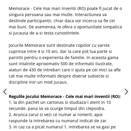
Memorace - Cele mai mari inventii
(RO)
poate fi jucat de o
singura persoana sau mai multe. Interactiunea va
destinde participantii, chiar daca vor incerca sa fie cei
mai buni. De asemenea, le ofera o oportunitate simpatica
si jucausa de a-si testa cunostintele.
Jocurile Memorace sunt destinate copiilor cu varste
cuprinse intre 4 si 10 ani, dar la care pot lua parte si
parintii pentru o experienta de familie. In aceasta gama
sunt intalnite aproximativ 500 de informatii ilustrate,
alaturi de 430 de intrebari care ii ajuta pe cei mici sa afle
cat mai multe informatii despre diverse subiecte si
discipline intr-un mod jucaus.
Regulile jocului Memorace - Cele mai mari inventii
(RO):
1. Ia din pachet un cartonas si studiaza-l atent in 10
secunde, pana se va scurge timpul din clepsidra.
2. Arunca zarul si vezi ce numar ai nimerit, apoi
raspunde la intrebarea cu numarul indicat de zar.
3. In caz ca a picat numarul 1, intrebarea se va gasi pe