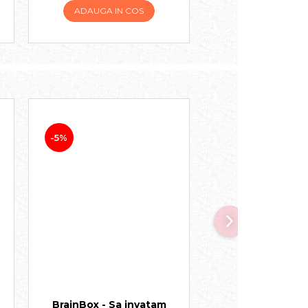
ADAUGA IN COS
ADAUGA IN 
-5%
-20%
BrainBox - Sa invatam
Zoo Run (E