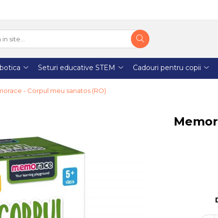
botica
Seturi educative STEM
Cadouri pentru copii
orace - Corpul meu sanatos (RO)
Memora