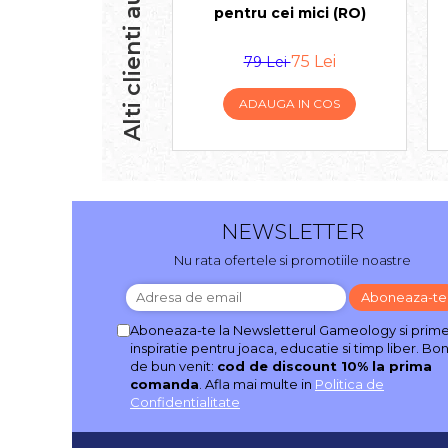
Alti clienti au cumparat
pentru cei mici (RO)
75 Lei
79 Lei
ADAUGA IN COS
NEWSLETTER
Nu rata ofertele si promotiile noastre
Aboneaza-te la Newsletterul Gameology si prime
inspiratie pentru joaca, educatie si timp liber. Bo
de bun venit:
cod de discount 10% la prima
comanda
. Afla mai multe in
Politica de
Confidentialitate