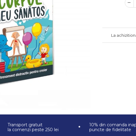
La achizitio
Transport gratuit
10% din comanda inap
la comenzi peste 250 lei
puncte de fidelitate