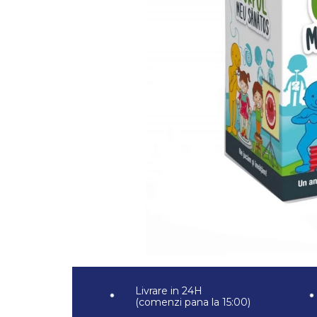
Jocuri pentru 2 persoane
Game cunoscute
Alias
Carcassonne
Catan
Cluedo
Dixit
Monopoly
Orchard Games
Jocuri cooperative
Carti de joc
Jocuri de masa
Jocuri de societate in limba
romana
Vezi toate jocurile de societate
Livrare in 24H
(comenzi pana la 15:00)