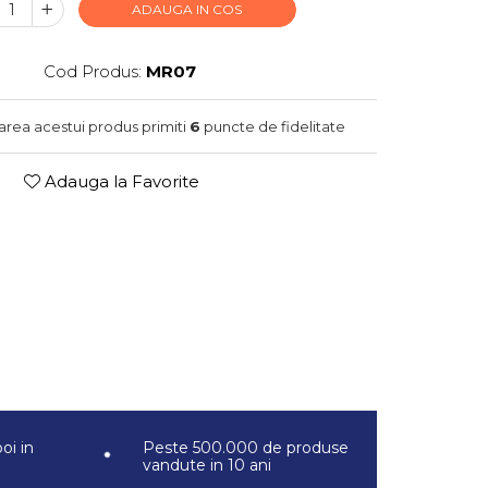
ADAUGA IN COS
Cod Produs:
MR07
narea acestui produs primiti
6
puncte de fidelitate
Adauga la Favorite
oi in
Peste 500.000 de produse
vandute in 10 ani