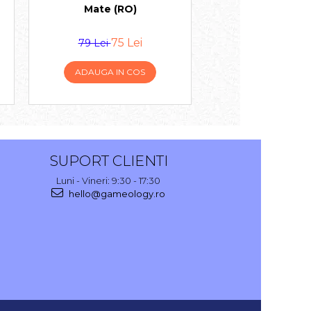
Mate (RO)
75 Lei
79 L
79 Lei
99 Lei
ADAUGA IN COS
ADAUGA IN 
SUPORT CLIENTI
Luni - Vineri: 9:30 - 17:30
hello@gameology.ro