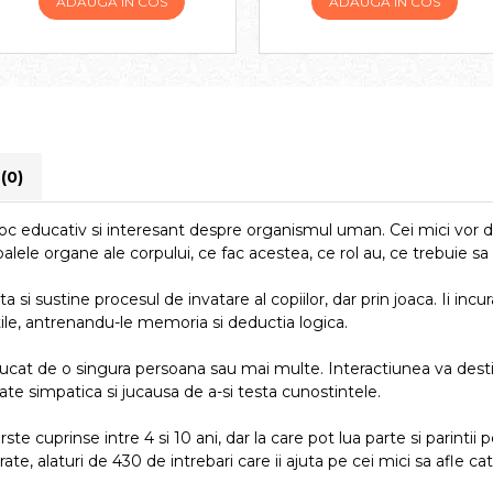
ADAUGA IN COS
ADAUGA IN COS
i
(0)
educativ si interesant despre organismul uman. Cei mici vor des
palele organe ale corpului, ce fac acestea, ce rol au, ce trebuie sa 
sustine procesul de invatare al copiilor, dar prin joaca. Ii incuraj
ile, antrenandu-le memoria si deductia logica.
at de o singura persoana sau mai multe. Interactiunea va destinde
te simpatica si jucausa de a-si testa cunostintele.
te cuprinse intre 4 si 10 ani, dar la care pot lua parte si parinti
rate, alaturi de 430 de intrebari care ii ajuta pe cei mici sa afle 