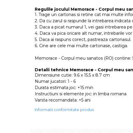
Regulile jocului Memorace - Corpul meu sa
1. Trage un cartonas si retine cat mai multe info
2. Da cu zarul si raspunde la intrebarea indicata 
3. Daca a picat numarul 1, vei gasi intrebarea pe 
4. Daca va pica oricare alt numar, intrebarile vor 
5. Daca ai raspuns corect, pastreaza cartonasul.
6. Cine are cele mai multe cartonase, castiga.
Memorace - Corpul meu sanatos (RO) contine: 56 
Detalii tehnice Memorace - Corpul meu san
Dimensiune cutie: 9.6 x 15.5 x 8.7 cm
Numar jucatori: 1 - 6
Durata estimata joc: +15 min
Instructiuni si elemente joc: in limba romana
Varsta recomandata: +5 ani
Informatii conformitate produs