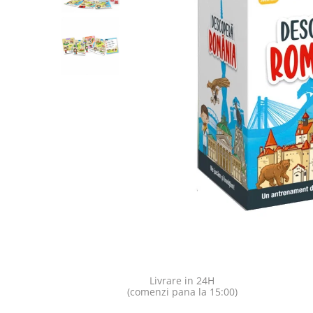
Jocuri pentru o persoana
Vezi toate produsele STEM
Jocuri pentru 2 persoane
Game cunoscute
Alias
Carcassonne
Catan
Cluedo
Dixit
Monopoly
Orchard Games
Jocuri cooperative
Carti de joc
Jocuri de masa
Jocuri de societate in limba
romana
Livrare in 24H
Vezi toate jocurile de societate
(comenzi pana la 15:00)