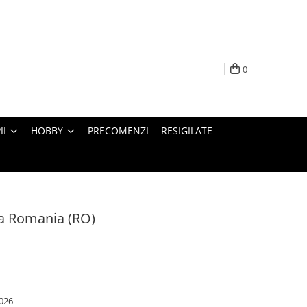
0
II
HOBBY
PRECOMENZI
RESIGILATE
a Romania (RO)
026