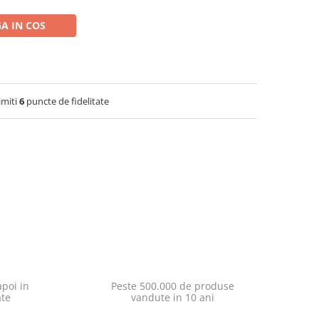
A IN COS
imiti
6
puncte de fidelitate
poi in
Peste 500.000 de produse
ate
vandute in 10 ani