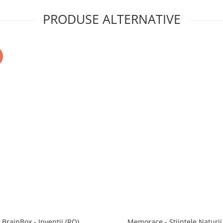
PRODUSE ALTERNATIVE
BrainBox - Inventii (RO)
Memorace - Stiintele Naturii