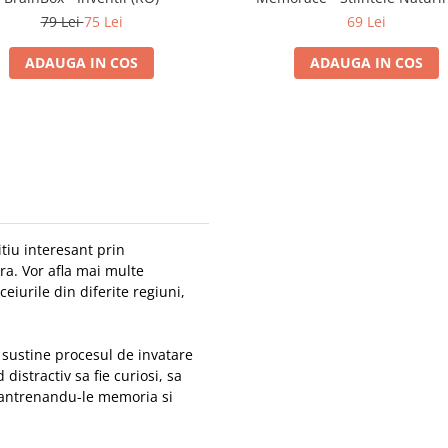
79 Lei
75 Lei
69 Lei
ADAUGA IN COS
ADAUGA IN COS
iu interesant prin
ra. Vor afla mai multe
eiurile din diferite regiuni,
sustine procesul de invatare
 distractiv sa fie curiosi, sa
, antrenandu-le memoria si