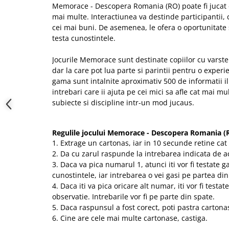
Memorace - Descopera Romania (RO) poate fi jucat
mai multe. Interactiunea va destinde participantii, 
cei mai buni. De asemenea, le ofera o oportunitate 
testa cunostintele.
Jocurile Memorace sunt destinate copiilor cu varste 
dar la care pot lua parte si parintii pentru o experi
gama sunt intalnite aproximativ 500 de informatii il
intrebari care ii ajuta pe cei mici sa afle cat mai m
subiecte si discipline intr-un mod jucaus.
Regulile jocului Memorace - Descopera Romania (
1. Extrage un cartonas, iar in 10 secunde retine cat
2. Da cu zarul raspunde la intrebarea indicata de a
3. Daca va pica numarul 1, atunci iti vor fi testate 
cunostintele, iar intrebarea o vei gasi pe partea din
4. Daca iti va pica oricare alt numar, iti vor fi testa
observatie. Intrebarile vor fi pe parte din spate.
5. Daca raspunsul a fost corect, poti pastra cartona
6. Cine are cele mai multe cartonase, castiga.