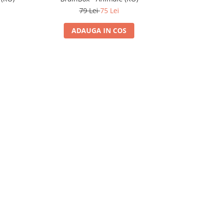
79 Lei
75 Lei
ADAUGA IN COS
A