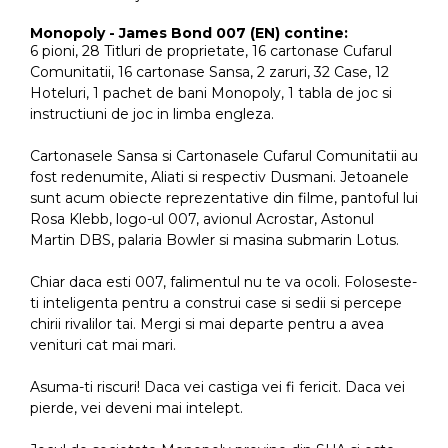
Monopoly - James Bond 007 (EN) contine:
6 pioni, 28 Titluri de proprietate, 16 cartonase Cufarul
Comunitatii, 16 cartonase Sansa, 2 zaruri, 32 Case, 12
Hoteluri, 1 pachet de bani Monopoly, 1 tabla de joc si
instructiuni de joc in limba engleza.
Cartonasele Sansa si Cartonasele Cufarul Comunitatii au
fost redenumite, Aliati si respectiv Dusmani. Jetoanele
sunt acum obiecte reprezentative din filme, pantoful lui
Rosa Klebb, logo-ul 007, avionul Acrostar, Astonul
Martin DBS, palaria Bowler si masina submarin Lotus.
Chiar daca esti 007, falimentul nu te va ocoli. Foloseste-
ti inteligenta pentru a construi case si sedii si percepe
chirii rivalilor tai. Mergi si mai departe pentru a avea
venituri cat mai mari.
Asuma-ti riscuri! Daca vei castiga vei fi fericit. Daca vei
pierde, vei deveni mai intelept.