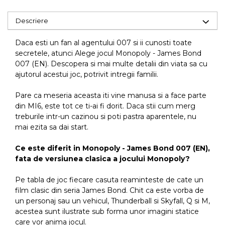
Descriere
Daca esti un fan al agentului 007 si ii cunosti toate
secretele, atunci Alege jocul Monopoly - James Bond
007 (EN). Descopera si mai multe detalii din viata sa cu
ajutorul acestui joc, potrivit intregii familii.
Pare ca meseria aceasta iti vine manusa si a face parte
din MI6, este tot ce ti-ai fi dorit. Daca stii cum merg
treburile intr-un cazinou si poti pastra aparentele, nu
mai ezita sa dai start.
Ce este diferit in Monopoly - James Bond 007 (EN),
fata de versiunea clasica a jocului Monopoly?
Pe tabla de joc fiecare casuta reaminteste de cate un
film clasic din seria James Bond. Chit ca este vorba de
un personaj sau un vehicul,
Thunderball si Skyfall, Q si M,
acestea sunt ilustrate sub forma unor imagini statice
care vor anima jocul.