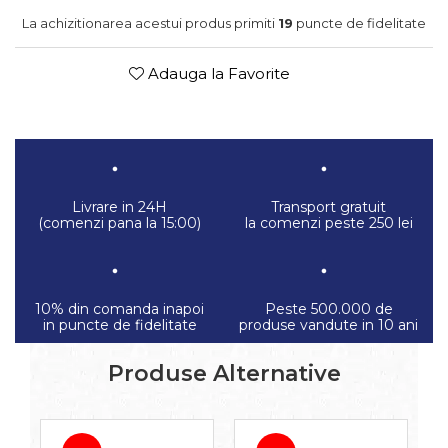
La achizitionarea acestui produs primiti
19
puncte de fidelitate
Adauga la Favorite
Livrare in 24H
Transport gratuit
(comenzi pana la 15:00)
la comenzi peste 250 lei
10% din comanda inapoi
Peste 500.000 de
in puncte de fidelitate
produse vandute in 10 ani
Produse Alternative