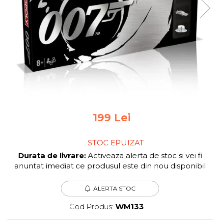
Jocuri pentru 2 persoane
Game cunoscute
Alias
Carcassonne
Catan
Cluedo
Dixit
Monopoly
Orchard Games
Jocuri cooperative
199 Lei
Carti de joc
STOC EPUIZAT
Jocuri de masa
Durata de livrare:
Activeaza alerta de stoc si vei fi
Jocuri de societate in limba
anuntat imediat ce produsul este din nou disponibil
romana
Vezi toate jocurile de societate
ALERTA STOC
Cod Produs:
WM133