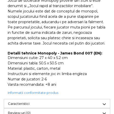
Jocul de societate
Monopoly
provine din SUA si este
denumit si „Jocul rapid al tranzactiilor imobiliare”.
Numele jocului este dat de conceptul de monopol,
scopul jucatorului fiind acela de a pune stapanire pe
toate proprietatile, aducandu-i pe adversari la faliment.
Pe parcursul jocului, fiecare jucator muta pionii pe tabla
in functie de suma indicata de zaruri, negociaza
proprietati, solicita sau platesc chirie si incaseaza sau
achita diverse taxe. Jocul necesita cel putin doi jucatori.
Detalii tehnice
Monopoly - James Bond 007 (EN):
Dimensiuni cutie: 27 x 40 x 5.2 cm
Dimensiuni tabla: 50.5 x 50.5 cm
Material: plastic, carton, metal
Instructiuni si elemente joc in: limba engleza
Numar de jucatori: 2-6
Varsta recomandata: +8 ani
Informatii conformitate produs
Caracteristici
Review-uri
(0)