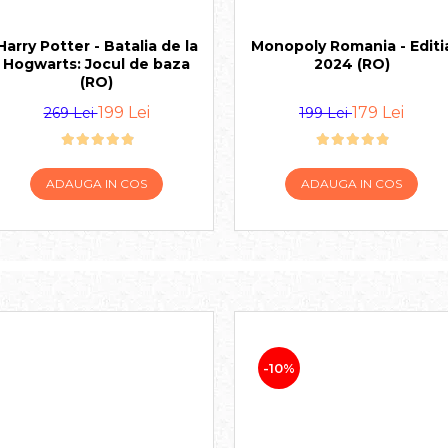
Harry Potter - Batalia de la
Monopoly Romania - Editi
Hogwarts: Jocul de baza
2024 (RO)
(RO)
199 Lei
179 Lei
269 Lei
199 Lei
ADAUGA IN COS
ADAUGA IN COS
-10%