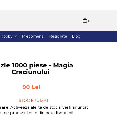
0
Hobby
Precomenzi
Resigilate
Blog
zle 1000 piese - Magia
Craciunului
90 Lei
STOC EPUIZAT
rare:
Activeaza alerta de stoc si vei fi anuntat
t ce produsul este din nou disponibil