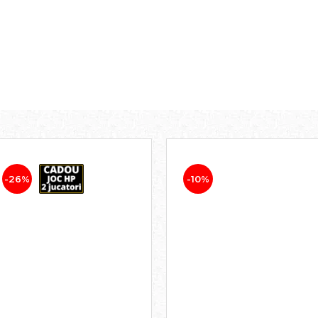
-26%
-10%