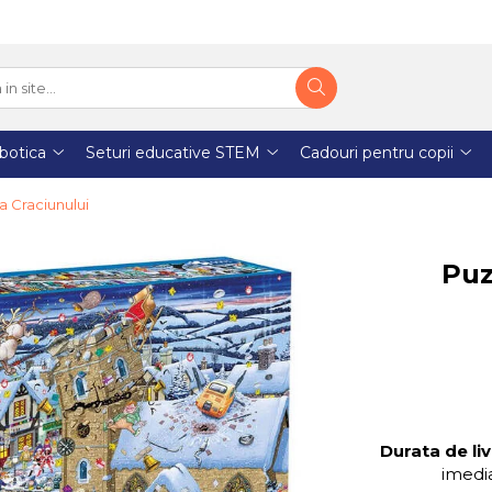
botica
Seturi educative STEM
Cadouri pentru copii
a Craciunului
Puz
Durata de liv
imedia