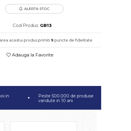
ALERTA STOC
Cod Produs:
GB13
narea acestui produs primiti
9
puncte de fidelitate
Adauga la Favorite
oi in
Peste 500.000 de produse
vandute in 10 ani