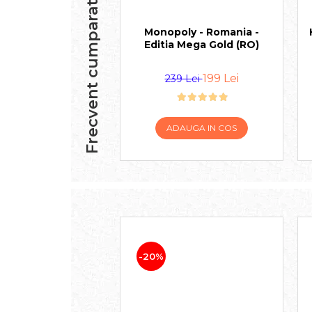
Frecvent cumparate impreuna
Monopoly - Romania -
Editia Mega Gold (RO)
199 Lei
239 Lei
ADAUGA IN COS
-20%