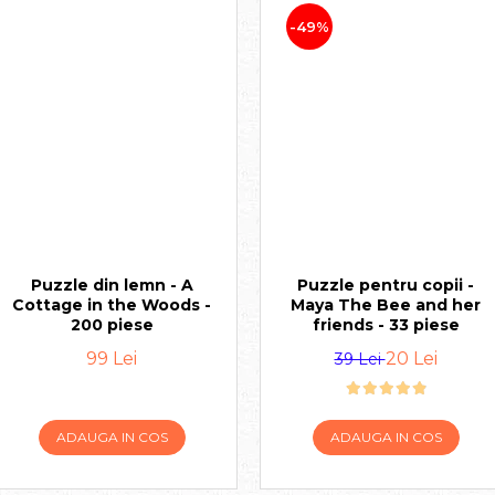
-49%
Puzzle din lemn - A
Puzzle pentru copii -
Cottage in the Woods -
Maya The Bee and her
200 piese
friends - 33 piese
99 Lei
20 Lei
39 Lei
ADAUGA IN COS
ADAUGA IN COS