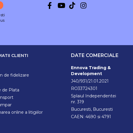
sti
nus
DATE COMERCIALE
ATII CLIENTI
Ennova Trading &
Development
 de fidelizare
J40/931/21.01.2021
RO33724301
 de Plata
Splaiul Independentei
ansport
nr. 319
umpar
Bucuresti, Bucuresti
area online a litigiilor
CAEN: 4690 si 4791