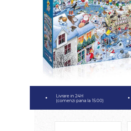
Jocuri pentru 2 persoane
Game cunoscute
Alias
Carcassonne
Catan
Cluedo
Dixit
Monopoly
Orchard Games
Jocuri cooperative
Carti de joc
Jocuri de masa
Jocuri de societate in limba
Livrare in 24H
(comenzi pana la 15:00)
romana
Vezi toate jocurile de societate