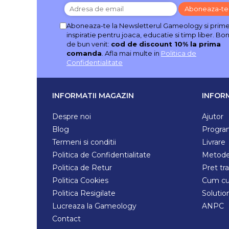
Aboneaza-te la Newsletterul Gameology si prime
inspiratie pentru joaca, educatie si timp liber. Bo
de bun venit:
cod de discount 10% la prima
comanda
. Afla mai multe in
Politica de
Confidentialitate
INFORMATII MAGAZIN
INFORM
Despre noi
Ajutor
Blog
Program
Termeni si conditii
Livrare
Politica de Confidentialitate
Metode
Politica de Retur
Pret tr
Politica Cookies
Cum c
Politica Resigilate
Solution
Lucreaza la Gameology
ANPC
Contact