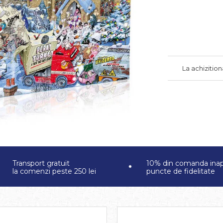
La achizitio
Transport gratuit
10% din comanda inap
la comenzi peste 250 lei
puncte de fidelitate