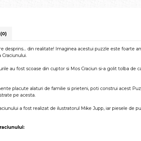
i
(0)
 desprins... din realitate! Imaginea acestui puzzle este foarte am
 Craciunului.
le au fost scoase din cuptor si Mos Craciun si-a golit tolba de cadou
nte placute alaturi de familie si prieteni, poti construi acest Puz
trate pe acesta.
nului a fost realizat de ilustratorul Mike Jupp, iar piesele de pu
raciunului: