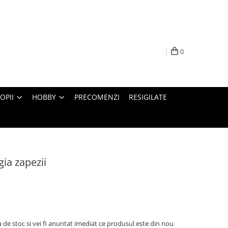
0
OPII
HOBBY
PRECOMENZI
RESIGILATE
gia zapezii
 de stoc si vei fi anuntat imediat ce produsul este din nou