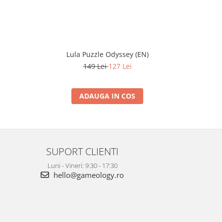
Lula Puzzle Odyssey (EN)
Puzzle
Hogwa
149 Lei
127 Lei
ADAUGA IN COS
SUPORT CLIENTI
Luni - Vineri: 9:30 - 17:30
hello@gameology.ro