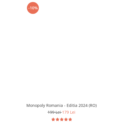
-10%
-40%
Monopoly Romania - Editia 2024 (RO)
Batalia de
199 Lei
179 Lei