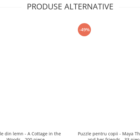
PRODUSE ALTERNATIVE
-49%
le din lemn - A Cottage in the
Puzzle pentru copii - Maya T
Woods - 200 piese
and her friends - 33 pies