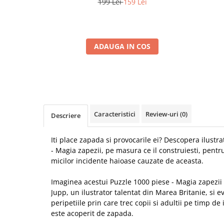
199 Lei
159 Lei
ADAUGA IN COS
Caracteristici
Review-uri
(0)
Descriere
Iti place zapada si provocarile ei? Descopera ilustr
- Magia zapezii, pe masura ce il construiesti, pent
micilor incidente haioase cauzate de aceasta.
Imaginea acestui Puzzle 1000 piese - Magia zapezii 
Jupp, un ilustrator talentat din Marea Britanie, si ev
peripetiile prin care trec copii si adultii pe timp de
este acoperit de zapada.