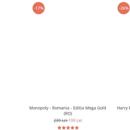
-17%
-26%
Monopoly - Romania - Editia Mega Gold
Harry 
(RO)
239 Lei
199 Lei