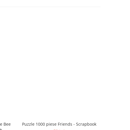
he Bee
Puzzle 1000 piese Friends - Scrapbook
Puzzle 1000 
e