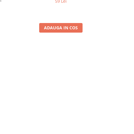
59 Lei
ADAUGA IN COS
A