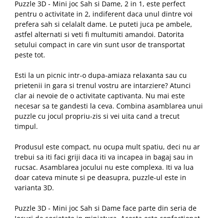
Puzzle 3D - Mini joc Sah si Dame, 2 in 1, este perfect
pentru o activitate in 2, indiferent daca unul dintre voi
prefera sah si celalalt dame. Le puteti juca pe ambele,
astfel alternati si veti fi multumiti amandoi. Datorita
setului compact in care vin sunt usor de transportat
peste tot.
Esti la un picnic intr-o dupa-amiaza relaxanta sau cu
prietenii in gara si trenul vostru are intarziere? Atunci
clar ai nevoie de o activitate captivanta. Nu mai este
necesar sa te gandesti la ceva. Combina asamblarea unui
puzzle cu jocul propriu-zis si vei uita cand a trecut
timpul.
Produsul este compact, nu ocupa mult spatiu, deci nu ar
trebui sa iti faci griji daca iti va incapea in bagaj sau in
rucsac. Asamblarea jocului nu este complexa. Iti va lua
doar cateva minute si pe deasupra, puzzle-ul este in
varianta 3D.
Puzzle 3D - Mini joc Sah si Dame face parte din seria de