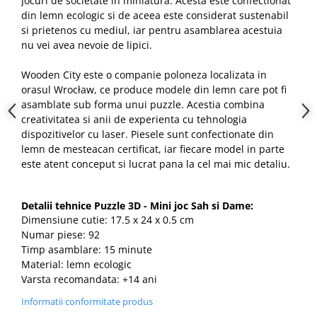
Jocuri de societate in miniatura. Acesta este confectionat
din lemn ecologic si de aceea este considerat sustenabil
si prietenos cu mediul, iar pentru asamblarea acestuia
nu vei avea nevoie de lipici.
Wooden City este o companie poloneza localizata in
orasul Wrocław, ce produce modele din lemn care pot fi
asamblate sub forma unui puzzle. Acestia combina
creativitatea si anii de experienta cu tehnologia
dispozitivelor cu laser. Piesele sunt confectionate din
lemn de mesteacan certificat, iar fiecare model in parte
este atent conceput si lucrat pana la cel mai mic detaliu.
Detalii tehnice Puzzle 3D - Mini joc Sah si Dame:
Dimensiune cutie: 17.5 x 24 x 0.5 cm
Numar piese: 92
Timp asamblare: 15 minute
Material: lemn ecologic
Varsta recomandata: +14 ani
Informatii conformitate produs