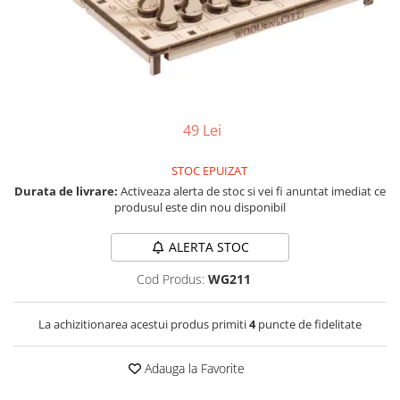
Vezi toate produsele STEM
Jocuri pentru o persoana
Jocuri pentru 2 persoane
Game cunoscute
Alias
Carcassonne
Catan
49 Lei
Cluedo
STOC EPUIZAT
Dixit
Durata de livrare:
Activeaza alerta de stoc si vei fi anuntat imediat ce
Monopoly
produsul este din nou disponibil
Orchard Games
Jocuri cooperative
ALERTA STOC
Carti de joc
Cod Produs:
WG211
Jocuri de masa
La achizitionarea acestui produs primiti
4
puncte de fidelitate
Jocuri de societate in limba
romana
Adauga la Favorite
Vezi toate jocurile de societate