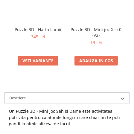
Puzzle 3D - Harta Lumii
Puzzle 3D - Mini joc X si 0
Pu
(V2)
345 Lei
19 Lei
VEZI VARIANTE
ADAUGA IN COS
Descriere
Un Puzzle 3D - Mini joc Sah si Dame este activitatea
potrivita pentru calatoriile lungi in care chiar nu te poti
gandi la nimic altceva de facut.