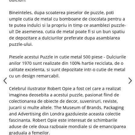
Bineinteles, dupa scoaterea pieselor de puzzle, poti
umple cutia de metal cu bomboane de ciocolata pentru a
te putea indulci si la propriu in timp ce asamblezi puzzle-
ul! De asemenea, cutia de metal poate fi si un bun spatiu
de depozitare a dulciurilor preferate dupa asamblarea
puzzle-ului.
Piesele acestui Puzzle in cutie metal 500 piese - Dulciurile
anilor 1970 sunt realizate din 100% hartie reciclata, de o
calitate excelenta, si sunt depozitate intr-o cutie de metal
cu un design remarcabil.
Celebrul ilustrator Robert Opie a fost cel care a realizat
imaginea deosebita a acestui puzzle, pasionat fiind de
colectionarea de obiecte de decor, suveniruri, reviste,
jucarii si multe altele. The Museum of Brands, Packaging
and Advertising din Londra gazduieste aceasta colectie
fascinanta. Robert Opie este interesat de schimbarile
aduse de cele doua razboaie mondiale si de emanciparea
graduala a femeilor.