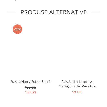
PRODUSE ALTERNATIVE
-20%
Puzzle Harry Potter 5 in 1
Puzzle din lemn - A
Cottage in the Woods -
M
199 Lei
200 piese
99 Lei
159 Lei