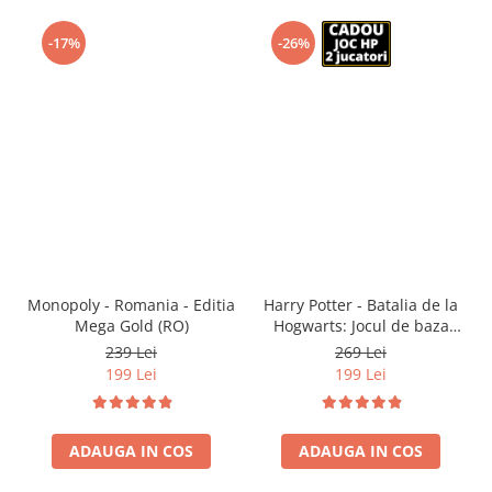
-17%
-26%
Monopoly - Romania - Editia
Harry Potter - Batalia de la
Mega Gold (RO)
Hogwarts: Jocul de baza
(RO)
239 Lei
269 Lei
199 Lei
199 Lei
ADAUGA IN COS
ADAUGA IN COS