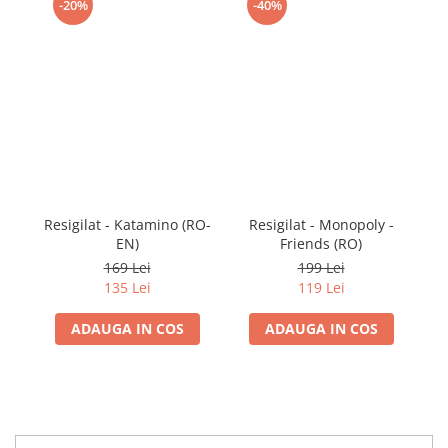
-20%
-40%
Resigilat - Katamino (RO-
Resigilat - Monopoly -
EN)
Friends (RO)
R
169 Lei
199 Lei
135 Lei
119 Lei
ADAUGA IN COS
ADAUGA IN COS