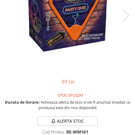
Jocuri pentru o persoana
Vezi toate produsele STEM
Jocuri pentru 2 persoane
Game cunoscute
Alias
Carcassonne
Catan
Cluedo
Dixit
Monopoly
Orchard Games
89 Lei
Jocuri cooperative
Carti de joc
STOC EPUIZAT
Jocuri de masa
Durata de livrare:
Activeaza alerta de stoc si vei fi anuntat imediat ce
produsul este din nou disponibil
Jocuri de societate in limba
romana
ALERTA STOC
Vezi toate jocurile de societate
Cod Produs:
RE-WM161