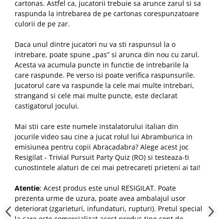
cartonas. Astfel ca, jucatorii trebuie sa arunce zarul si sa
raspunda la intrebarea de pe cartonas corespunzatoare
culorii de pe zar.
Daca unul dintre jucatori nu va sti raspunsul la o
intrebare, poate spune „pas” si arunca din nou cu zarul.
Acesta va acumula puncte in functie de intrebarile la
care raspunde. Pe verso isi poate verifica raspunsurile.
Jucatorul care va raspunde la cele mai multe intrebari,
strangand si cele mai multe puncte, este declarat
castigatorul jocului.
Mai stii care este numele instalatorului italian din
jocurile video sau cine a jucat rolul lui Abramburica in
emisiunea pentru copii Abracadabra? Alege acest joc
Resigilat - Trivial Pursuit Party Quiz (RO) si testeaza-ti
cunostintele alaturi de cei mai petrecareti prieteni ai tai!
Atentie
: Acest produs este unul RESIGILAT. Poate
prezenta urme de uzura, poate avea ambalajul usor
deteriorat (zgarieturi, infundaturi, rupturi). Pretul special
la care este comercializat acest produs tine cont de