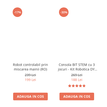
-17%
-30%
Robot controlabil prin
Consola BIT STEM cu 3
miscarea mainii (RO)
jocuri - Kit Robotica DYI
cu codare
239 Lei
269 Lei
199 Lei
188 Lei
ADAUGA IN COS
ADAUGA IN COS