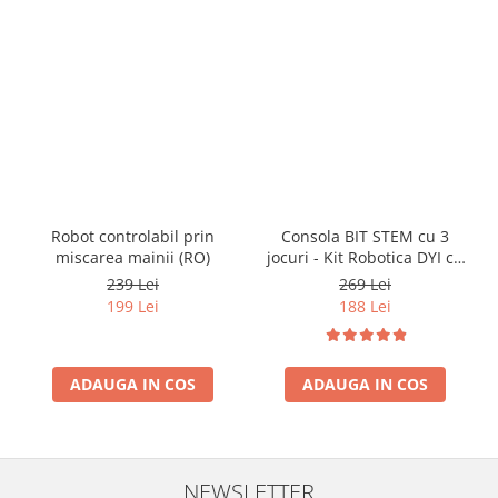
Robot controlabil prin
Consola BIT STEM cu 3
miscarea mainii (RO)
jocuri - Kit Robotica DYI cu
codare
239 Lei
269 Lei
199 Lei
188 Lei
ADAUGA IN COS
ADAUGA IN COS
NEWSLETTER