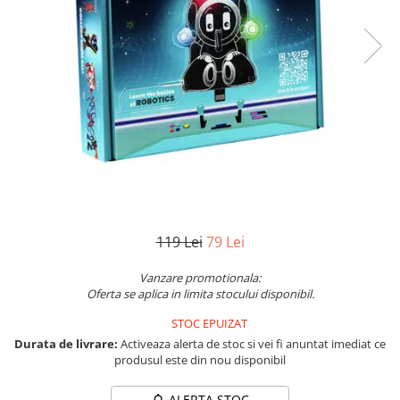
Vezi toate produsele STEM
Jocuri pentru o persoana
Jocuri pentru 2 persoane
Game cunoscute
Alias
Carcassonne
Catan
Cluedo
Dixit
Monopoly
Orchard Games
119 Lei
79 Lei
Jocuri cooperative
Carti de joc
Vanzare promotionala:
Oferta se aplica in limita stocului disponibil.
Jocuri de masa
STOC EPUIZAT
Jocuri de societate in limba
romana
Durata de livrare:
Activeaza alerta de stoc si vei fi anuntat imediat ce
produsul este din nou disponibil
Vezi toate jocurile de societate
ALERTA STOC