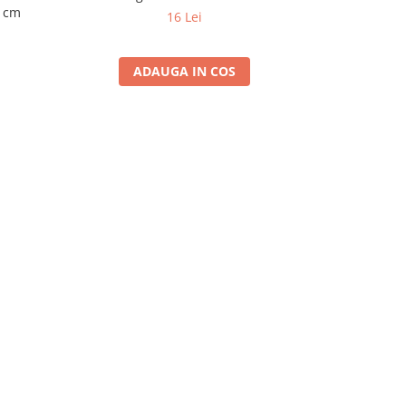
6 cm
16 Lei
ADAUGA IN COS
A