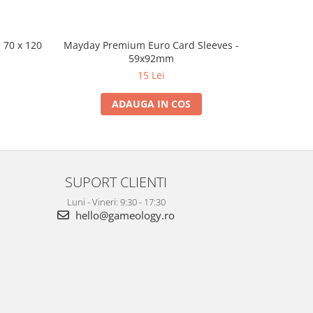
 70 x 120
Mayday Premium Euro Card Sleeves -
Sleeve Kin
59x92mm
15 Lei
ADAUGA IN COS
SUPORT CLIENTI
Luni - Vineri: 9:30 - 17:30
hello@gameology.ro