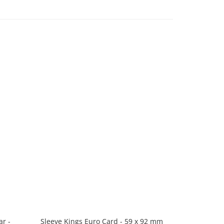
ar -
Sleeve Kings Euro Card - 59 x 92 mm
Sleeve King