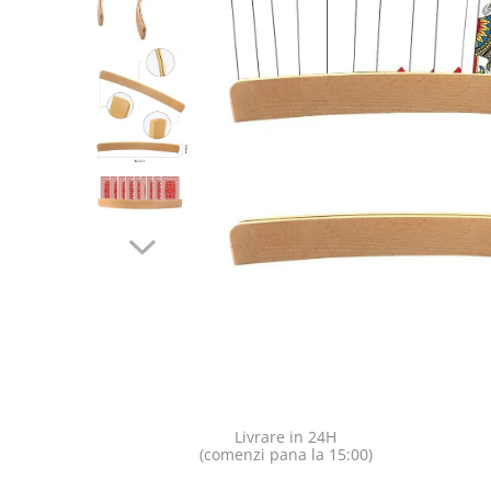
Jocuri pentru o persoana
Vezi toate produsele STEM
Jocuri pentru 2 persoane
Game cunoscute
Alias
Carcassonne
Catan
Cluedo
Dixit
Monopoly
Orchard Games
Jocuri cooperative
Carti de joc
Jocuri de masa
Jocuri de societate in limba
romana
Livrare in 24H
(comenzi pana la 15:00)
Vezi toate jocurile de societate