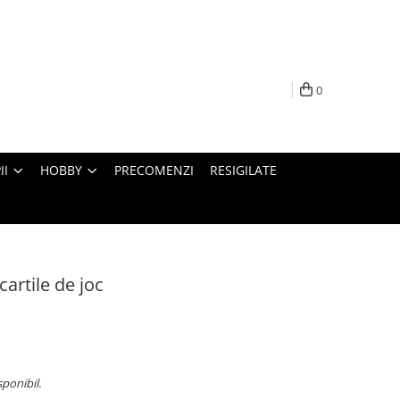
0
II
HOBBY
PRECOMENZI
RESIGILATE
cartile de joc
sponibil.