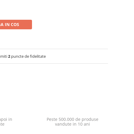
A IN COS
imiti
2
puncte de fidelitate
poi in
Peste 500.000 de produse
ate
vandute in 10 ani