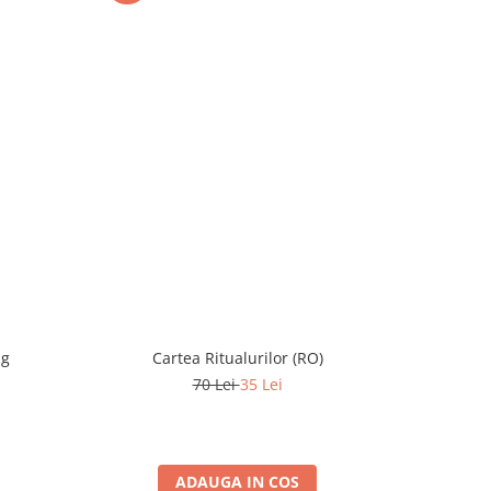
ng
Cartea Ritualurilor (RO)
Monopoly 
70 Lei
35 Lei
ADAUGA IN COS