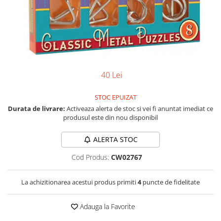
Jocuri pentru o persoana
Vezi toate produsele STEM
Jocuri pentru 2 persoane
Game cunoscute
Alias
Carcassonne
Catan
40 Lei
Cluedo
Dixit
STOC EPUIZAT
Durata de livrare:
Activeaza alerta de stoc si vei fi anuntat imediat ce
Monopoly
produsul este din nou disponibil
Orchard Games
Jocuri cooperative
ALERTA STOC
Carti de joc
Cod Produs:
CW02767
Jocuri de masa
Jocuri de societate in limba
La achizitionarea acestui produs primiti
4
puncte de fidelitate
romana
Vezi toate jocurile de societate
Adauga la Favorite