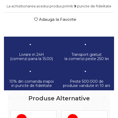
La achizitionarea acestui produs primiti
9
puncte de fidelitate
Adauga la Favorite
Livrare in 24H
Transport gratuit
(comenzi pana la 15:00)
la comenzi peste 250 lei
10% din comanda inapoi
Peste 500.000 de
in puncte de fidelitate
produse vandute in 10 ani
Produse Alternative