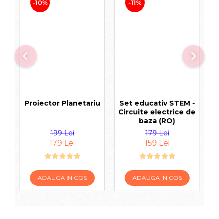
-10%
-11%
Proiector Planetariu
Set educativ STEM -
Se
Circuite electrice de
G
baza (RO)
199 Lei
179 Lei
179 Lei
159 Lei
ADAUGA IN COS
ADAUGA IN COS