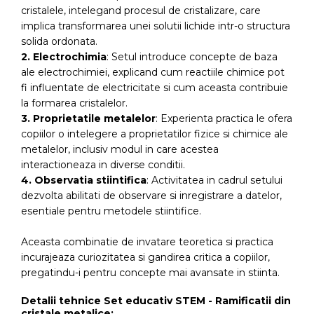
cristalele, intelegand procesul de cristalizare, care
implica transformarea unei solutii lichide intr-o structura
solida ordonata.
2. Electrochimia
: Setul introduce concepte de baza
ale electrochimiei, explicand cum reactiile chimice pot
fi influentate de electricitate si cum aceasta contribuie
la formarea cristalelor.
3. Proprietatile metalelor
: Experienta practica le ofera
copiilor o intelegere a proprietatilor fizice si chimice ale
metalelor, inclusiv modul in care acestea
interactioneaza in diverse conditii.
4. Observatia stiintifica
: Activitatea in cadrul setului
dezvolta abilitati de observare si inregistrare a datelor,
esentiale pentru metodele stiintifice.
Aceasta combinatie de invatare teoretica si practica
incurajeaza curiozitatea si gandirea critica a copiilor,
pregatindu-i pentru concepte mai avansate in stiinta.
Detalii tehnice Set educativ STEM - Ramificatii din
cristale metalice: