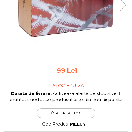
Jocuri pentru 2 persoane
Game cunoscute
Alias
Carcassonne
Catan
Cluedo
Dixit
Monopoly
Orchard Games
Jocuri cooperative
99 Lei
Carti de joc
STOC EPUIZAT
Jocuri de masa
Durata de livrare:
Activeaza alerta de stoc si vei fi
Jocuri de societate in limba
anuntat imediat ce produsul este din nou disponibil
romana
Vezi toate jocurile de societate
ALERTA STOC
Cod Produs:
MEL07