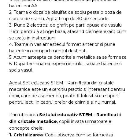
baterii noi AA.
2. Toarna o doza de bisulfat de sodiu peste o doza de
clorura de staniu. Agita timp de 30 de secunde.
3. Pune 2 electrozi de grafit pe parti opuse ale vasului
Petri pentru a atinge baza, atasand clemele exact cum
se arata in instructiuni.
4. Toarna in vas amestecul format anterior si pune
bateriile in compartimentul destinat.
5. Acum asteapta ca dendritele metalice sa se formeze.
6. Dupa terminarea experimentului, scoate bateriile si
spala vasul.
Acest Set educativ STEM - Ramificatii din cristale
mecanice este un exercitiu practic si interesant pentru
copii, care de asemenea, poate fi folosit si ca suport
pentru lectii in cadrul orelor de chimie si nu numai.
Prin utilizarea
Setului educativ STEM - Ramificatii
din cristale metalice
, copiii invata urmatoarele
concepte cheie:
1. Cristalizarea
: Copiii observa cum se formeaza