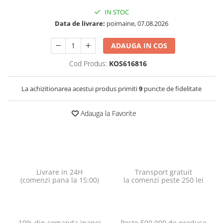
IN STOC
Data de livrare:
poimaine, 07.08.2026
ADAUGA IN COS
Cod Produs:
KOS616816
La achizitionarea acestui produs primiti
9
puncte de fidelitate
Adauga la Favorite
Livrare in 24H
Transport gratuit
(comenzi pana la 15:00)
la comenzi peste 250 lei
10% din comanda inapoi
Peste 500.000 de produse