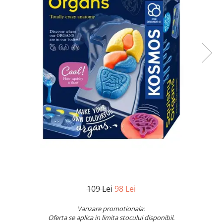
Jocuri pentru o persoana
Vezi toate produsele STEM
Jocuri pentru 2 persoane
Game cunoscute
Alias
Carcassonne
Catan
Cluedo
Dixit
Monopoly
Orchard Games
Jocuri cooperative
Carti de joc
Jocuri de masa
Jocuri de societate in limba
109 Lei
98 Lei
romana
Vezi toate jocurile de societate
Vanzare promotionala:
Oferta se aplica in limita stocului disponibil.