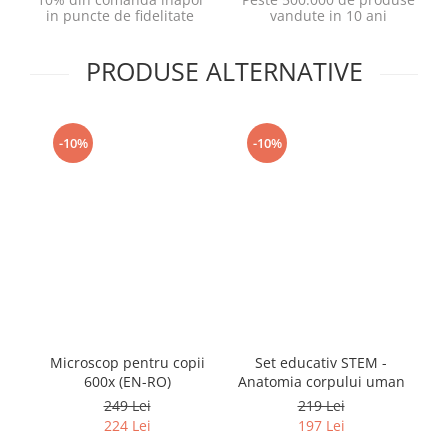
in puncte de fidelitate
vandute in 10 ani
PRODUSE ALTERNATIVE
-10%
-10%
Microscop pentru copii
Set educativ STEM -
Se
600x (EN-RO)
Anatomia corpului uman
me
249 Lei
219 Lei
224 Lei
197 Lei