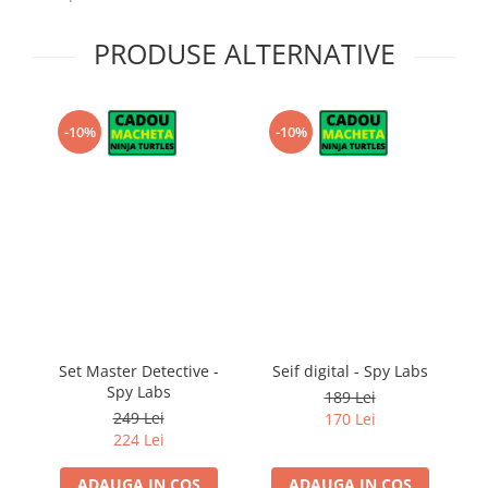
PRODUSE ALTERNATIVE
-10%
-10%
Set Master Detective -
Seif digital - Spy Labs
Spy Labs
cr
189 Lei
249 Lei
170 Lei
224 Lei
ADAUGA IN COS
ADAUGA IN COS