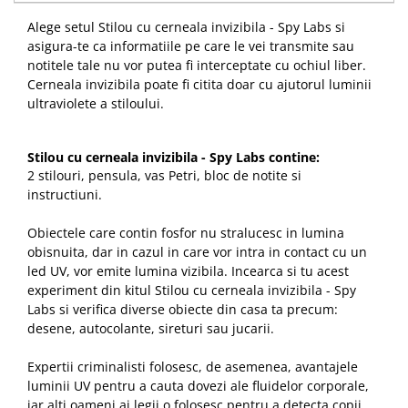
Alege setul Stilou cu cerneala invizibila - Spy Labs si
asigura-te ca informatiile pe care le vei transmite sau
notitele tale nu vor putea fi interceptate cu ochiul liber.
Cerneala invizibila poate fi citita doar cu ajutorul luminii
ultraviolete a stiloului.
Stilou cu cerneala invizibila
- Spy Labs
contine:
2 stilouri, pensula, vas Petri, bloc de notite si
instructiuni.
Obiectele care contin fosfor nu stralucesc in lumina
obisnuita, dar in cazul in care vor intra in contact cu un
led UV, vor emite lumina vizibila. Incearca si tu acest
experiment din kitul Stilou cu cerneala invizibila - Spy
Labs si verifica diverse obiecte din casa ta precum:
desene, autocolante, sireturi sau jucarii.
Expertii criminalisti folosesc, de asemenea, avantajele
luminii UV pentru a cauta dovezi ale fluidelor corporale,
iar alti oameni ai legii o folosesc pentru a detecta copii