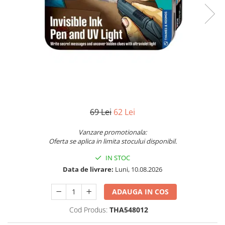
Vezi toate produsele STEM
Jocuri pentru o persoana
Jocuri pentru 2 persoane
Game cunoscute
Alias
Carcassonne
Catan
Cluedo
Dixit
Monopoly
69 Lei
62 Lei
Orchard Games
Vanzare promotionala:
Jocuri cooperative
Oferta se aplica in limita stocului disponibil.
Carti de joc
IN STOC
Jocuri de masa
Data de livrare:
Luni, 10.08.2026
Jocuri de societate in limba
ADAUGA IN COS
romana
Vezi toate jocurile de societate
Cod Produs:
THA548012