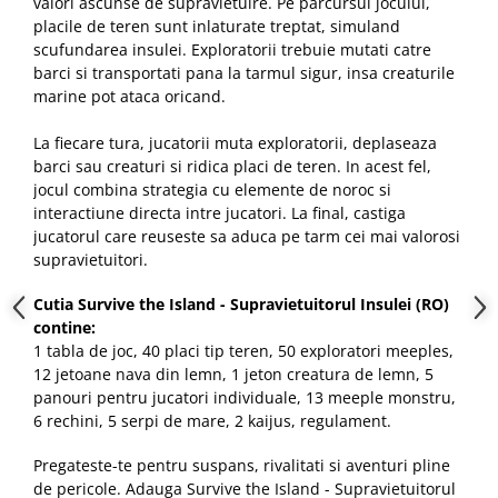
valori ascunse de supravietuire. Pe parcursul jocului,
placile de teren sunt inlaturate treptat, simuland
scufundarea insulei. Exploratorii trebuie mutati catre
barci si transportati pana la tarmul sigur, insa creaturile
marine pot ataca oricand.
La fiecare tura, jucatorii muta exploratorii, deplaseaza
barci sau creaturi si ridica placi de teren. In acest fel,
jocul combina strategia cu elemente de noroc si
interactiune directa intre jucatori. La final, castiga
jucatorul care reuseste sa aduca pe tarm cei mai valorosi
supravietuitori.
Cutia Survive the Island - Supravietuitorul Insulei (RO)
contine:
1 tabla de joc, 40 placi tip teren, 50 exploratori meeples,
12 jetoane nava din lemn, 1 jeton creatura de lemn, 5
panouri pentru jucatori individuale, 13 meeple monstru,
6 rechini, 5 serpi de mare, 2 kaijus, regulament.
Pregateste-te pentru suspans, rivalitati si aventuri pline
de pericole. Adauga Survive the Island - Supravietuitorul