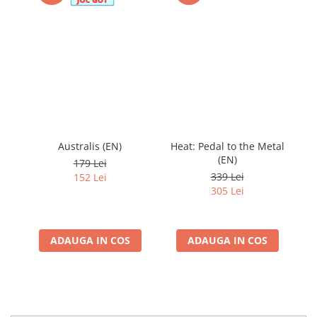
Australis (EN)
Heat: Pedal to the Metal
Le
(EN)
179 Lei
339 Lei
152 Lei
305 Lei
ADAUGA IN COS
ADAUGA IN COS