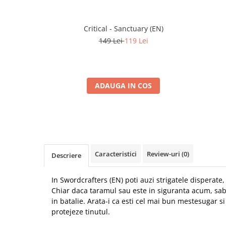
Critical - Sanctuary (EN)
149 Lei
119 Lei
ADAUGA IN COS
Caracteristici
Review-uri
(0)
Descriere
In Swordcrafters (EN) poti auzi strigatele disperate,
Chiar daca taramul sau este in siguranta acum, sabi
in batalie. Arata-i ca esti cel mai bun mestesugar s
protejeze tinutul.