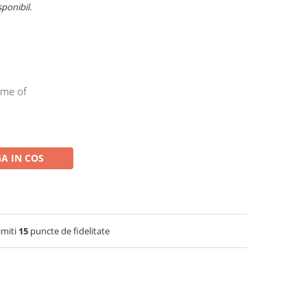
sponibil.
ame of
A IN COS
imiti
15
puncte de fidelitate