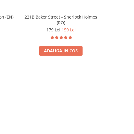
on (EN)
221B Baker Street - Sherlock Holmes
Stapanul Inel
(RO)
1
179 Lei
159 Lei
ADAUGA IN COS
A