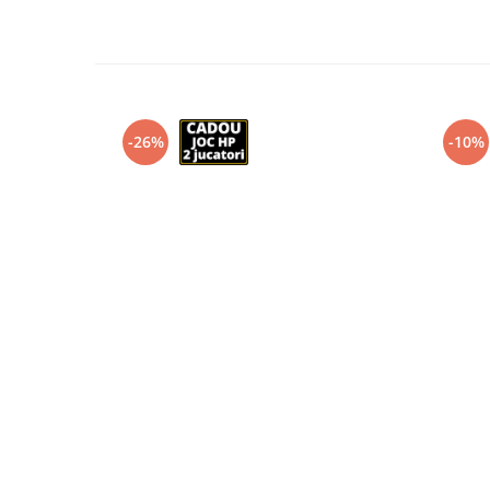
-26%
-10%