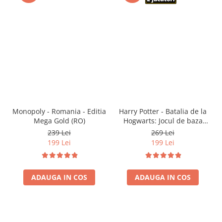
Monopoly - Romania - Editia
Harry Potter - Batalia de la
Mega Gold (RO)
Hogwarts: Jocul de baza
(RO)
239 Lei
269 Lei
199 Lei
199 Lei
ADAUGA IN COS
ADAUGA IN COS