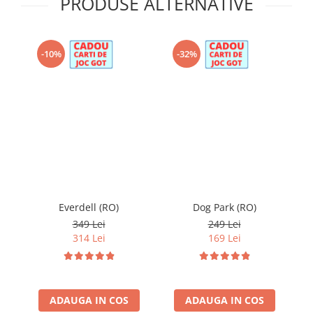
PRODUSE ALTERNATIVE
-10%
-32%
Everdell (RO)
Dog Park (RO)
St
349 Lei
249 Lei
314 Lei
169 Lei
ADAUGA IN COS
ADAUGA IN COS