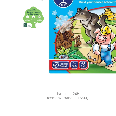
Jocuri pentru o persoana
Vezi toate produsele STEM
Jocuri pentru 2 persoane
Game cunoscute
Alias
Carcassonne
Catan
Cluedo
Dixit
Monopoly
Orchard Games
Jocuri cooperative
Carti de joc
Jocuri de masa
Livrare in 24H
Jocuri de societate in limba
(comenzi pana la 15:00)
romana
Vezi toate jocurile de societate