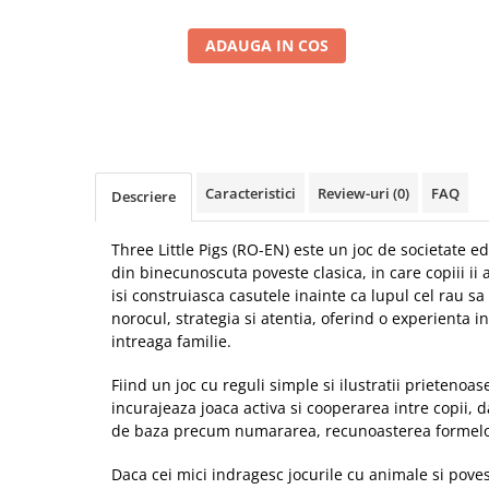
ADAUGA IN COS
Caracteristici
Review-uri
(0)
FAQ
Descriere
Three Little Pigs (RO-EN) este un joc de societate ed
din binecunoscuta poveste clasica, in care copiii ii a
isi construiasca casutele inainte ca lupul cel rau s
norocul, strategia si atentia, oferind o experienta i
intreaga familie.
Fiind un joc cu reguli simple si ilustratii prietenoas
incurajeaza joaca activa si cooperarea intre copii, 
de baza precum numararea, recunoasterea formelor 
Daca cei mici indragesc jocurile cu animale si povest