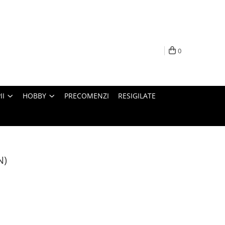
0
II
HOBBY
PRECOMENZI
RESIGILATE
N)