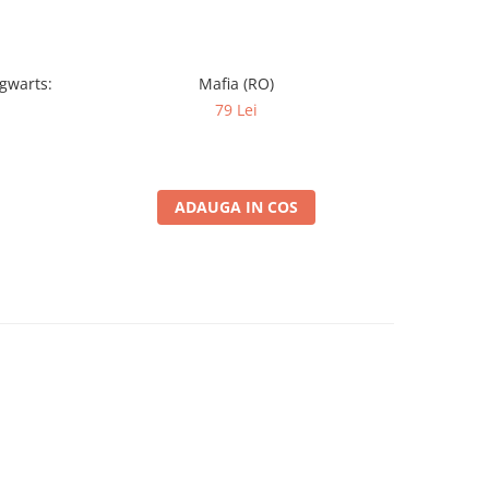
ogwarts:
Mafia (RO)
Monopoly
79 Lei
ADAUGA IN COS