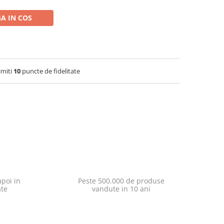
A IN COS
imiti
10
puncte de fidelitate
poi in
Peste 500.000 de produse
ate
vandute in 10 ani