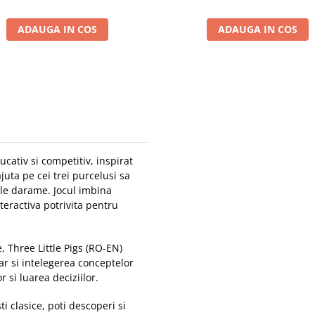
ADAUGA IN COS
ADAUGA IN COS
ucativ si competitiv, inspirat
juta pe cei trei purcelusi sa
a le darame. Jocul imbina
nteractiva potrivita pentru
e, Three Little Pigs (RO-EN)
dar si intelegerea conceptelor
si luarea deciziilor.
i clasice, poti descoperi si