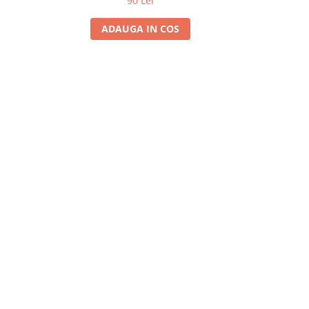
90 Lei
ADAUGA IN COS
A