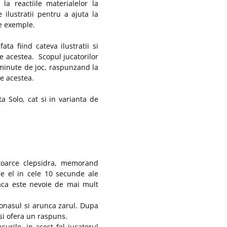
e la reactiile materialelor la
e ilustratii pentru a ajuta la
le exemple.
ata fiind cateva ilustratii si
re acestea. Scopul jucatorilor
minute de joc, raspunzand la
pe acestea.
ta Solo, cat si in varianta de
ntoarce clepsidra, memorand
re el in cele 10 secunde ale
daca este nevoie de mai mult
tonasul si arunca zarul. Dupa
si ofera un raspuns.
surile, in acest fel jucatorul