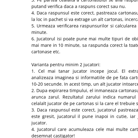
putand verifica daca a raspuns corect sau nu.
4. Daca raspunsul este corect, pastreaza cartonasu
la loc in pachet si va extrage un alt cartonas, incer
5. Urmeaza verificarea raspunsurilor si calculare
minute.
6. Jucatorul isi poate pune mai multe tipuri de obi
mai mare in 10 minute, sa raspunda corect la toat
cartonase etc.
Varianta pentru minim 2 jucatori:
1. Cel mai tanar jucator incepe jocul. El extr
analizeaza imaginea si informatiile de pe fata cart
10-20 secunde. In acest timp, un alt jucator intoarc
2. Dupa expirarea timpului, el inmaneaza cartonasul
arunca zarul. Rezultatul zarului indica numarul 
celalalt jucator de pe cartonas si la care el trebuie
3. Daca raspunsul este corect, jucatorul pastreaz
este gresit, jucatorul il pune inapoi in cutie, ia
jucator.
4. Jucatorul care acumuleaza cele mai multe ca
desemnat castigator!