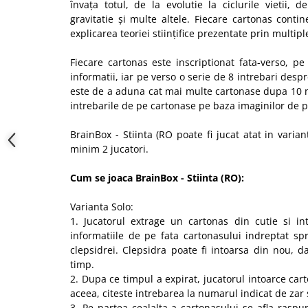
învața totul, de la evolutie la ciclurile vietii, d
gravitatie și multe altele. Fiecare cartonas contin
explicarea teoriei stiințifice prezentate prin multip
Fiecare cartonas este inscriptionat fata-verso, pe f
informatii, iar pe verso o serie de 8 intrebari desp
este de a aduna cat mai multe cartonase dupa 10 
intrebarile de pe cartonase pe baza imaginilor de 
BrainBox - Stiinta (RO poate fi jucat atat in varian
minim 2 jucatori.
Cum se joaca BrainBox - Stiinta (RO):
Varianta Solo:
1. Jucatorul extrage un cartonas din cutie si i
informatiile de pe fata cartonasului indreptat sp
clepsidrei. Clepsidra poate fi intoarsa din nou, 
timp.
2. Dupa ce timpul a expirat, jucatorul intoarce car
aceea, citeste intrebarea la numarul indicat de zar 
3. Pe partea cealalta a cartonasului se afla raspun