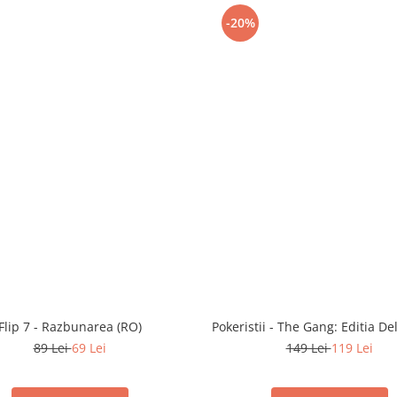
-20%
Flip 7 - Razbunarea (RO)
Pokeristii - The Gang: Editia De
89 Lei
69 Lei
149 Lei
119 Lei