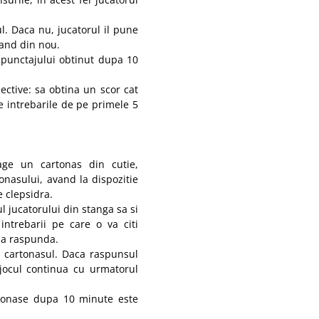
l. Daca nu, jucatorul il pune
cand din nou.
a punctajului obtinut dupa 10
ective: sa obtina un scor cat
e intrebarile de pe primele 5
age un cartonas din cutie,
onasului, avand la dispozitie
e clepsidra.
 jucatorului din stanga sa si
intrebarii pe care o va citi
 sa raspunda.
a cartonasul. Daca raspunsul
r jocul continua cu urmatorul
rtonase dupa 10 minute este