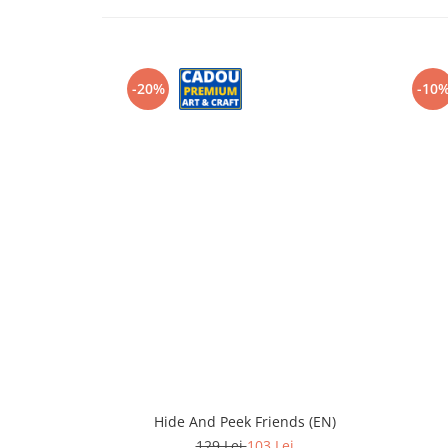
-20%
-10
Hide And Peek Friends (EN)
129 Lei
103 Lei