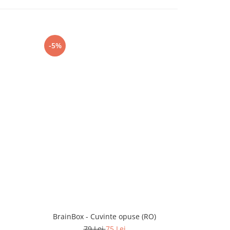
-5%
-5%
BrainBox - Cuvinte opuse (RO)
BrainBox - 
79 Lei
75 Lei