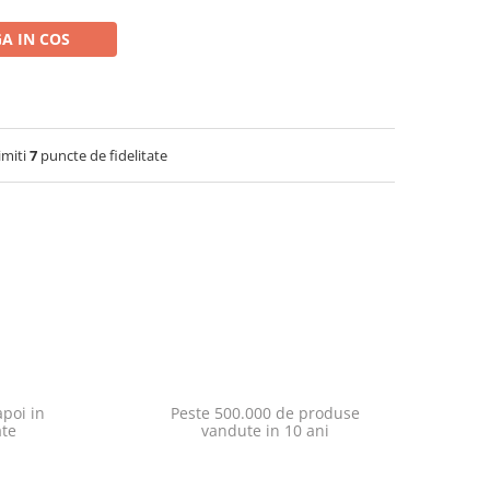
A IN COS
imiti
7
puncte de fidelitate
poi in
Peste 500.000 de produse
ate
vandute in 10 ani