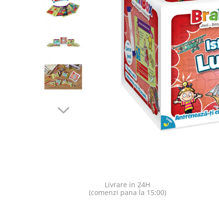
Jocuri pentru o persoana
Vezi toate produsele STEM
Jocuri pentru 2 persoane
Game cunoscute
Alias
Carcassonne
Catan
Cluedo
Dixit
Monopoly
Orchard Games
Jocuri cooperative
Carti de joc
Jocuri de masa
Jocuri de societate in limba
Livrare in 24H
romana
(comenzi pana la 15:00)
Vezi toate jocurile de societate