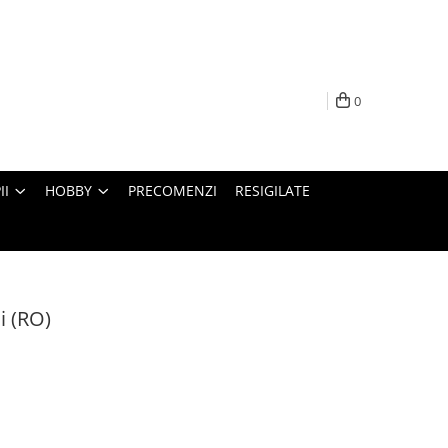
0
II
HOBBY
PRECOMENZI
RESIGILATE
i (RO)