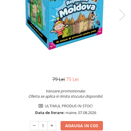
Jocuri pentru o persoana
Vezi toate produsele STEM
Jocuri pentru 2 persoane
Game cunoscute
Alias
Carcassonne
Catan
Cluedo
Dixit
Monopoly
Orchard Games
79 Lei
75 Lei
Jocuri cooperative
Carti de joc
Vanzare promotionala:
Oferta se aplica in limita stocului disponibil.
Jocuri de masa
ULTIMUL PRODUS IN STOC!
Jocuri de societate in limba
romana
Data de livrare:
maine, 07.08.2026
Vezi toate jocurile de societate
ADAUGA IN COS