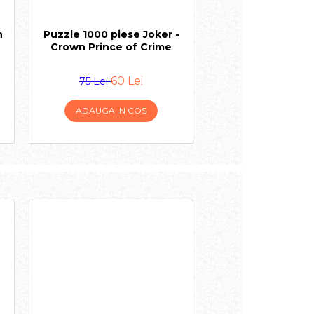
n
Puzzle 1000 piese Joker -
Raspundel Istete
Crown Prince of Crime
Versuri in va
60 Lei
75 Lei
75 Lei
ADAUGA IN COS
ADAUGA IN 