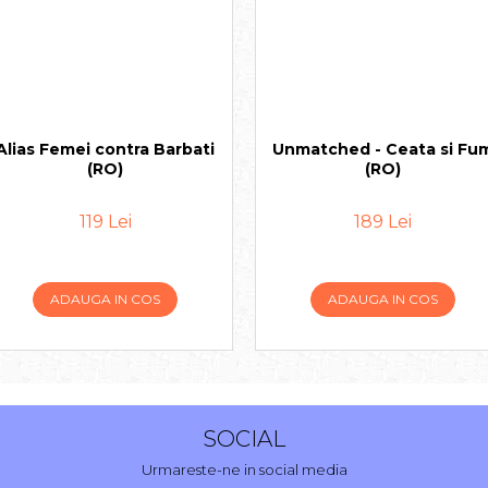
Alias Femei contra Barbati
Unmatched - Ceata si Fu
(RO)
(RO)
119 Lei
189 Lei
ADAUGA IN COS
ADAUGA IN COS
SOCIAL
Urmareste-ne in social media