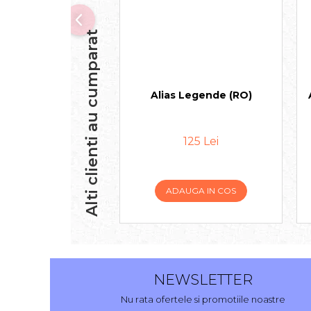
Alti clienti au cumparat
Alias Legende (RO)
125 Lei
ADAUGA IN COS
NEWSLETTER
Nu rata ofertele si promotiile noastre