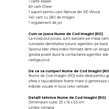
1 carte Asasin
60 carti Cheie
1 suport pentru carti fabricat din RE-Wood
140 carti cu 280 de imagini
1 regulament de joc
Cum se joaca Nume de Cod Imagini (RO)
La inceputul jocului, sunt asezate pe masa carti 
cunoaste identitatea tuturor agentilor, pe baza 
Spionul lider ofera indicii formate dintr-un singu
gresita poate duce la contactarea agentilor adver
castiga jocul.
De ce sa cumperi Nume de Cod Imagini (RO
Nume de Cod Imagini (RO) este ideal pentru grupur
ofera o rejucabilitate foarte mare si genereaza d
indiciile vizuale in locul celor verbale.
Detalii tehnice Nume de Cod Imagini (RO)
Dimensiuni cutie: 23 x 16 x 5.5 cm
Limba: romana