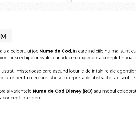
i
(0)
la a celebrului joc
Nume de Cod
, in care indiciile nu mai sunt c
nilor si echipelor rivale, dar aduce o experienta complet noua, ba
ilustratii misterioase care ascund locurile de intalnire ale agentilo
ocator pentru cei care iubesc interpretarile abstracte si discutiile
ra si variantele
Nume de Cod Disney (RO)
sau modul colaborat
si concept inteligent.