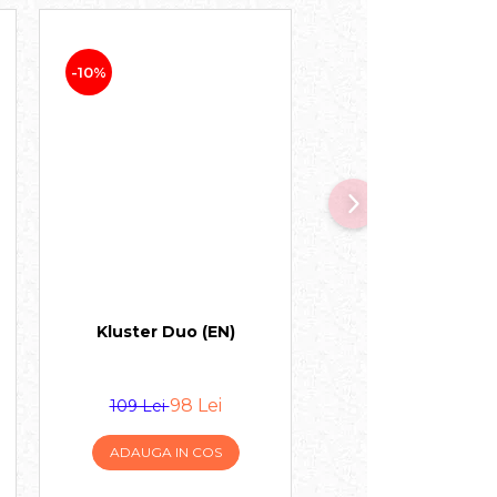
-10%
Kluster Duo (EN)
What Do You Mem
Editia TikTok (
98 Lei
149 Lei
109 Lei
ADAUGA IN COS
ADAUGA IN COS