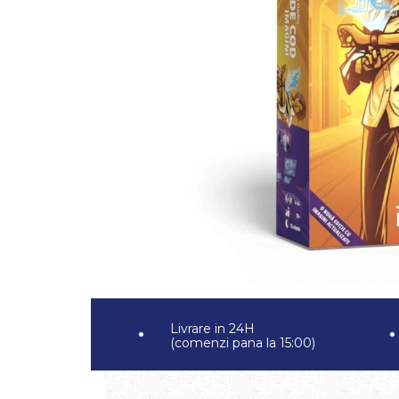
Jocuri pentru 2 persoane
Game cunoscute
Alias
Carcassonne
Catan
Cluedo
Dixit
Monopoly
Orchard Games
Jocuri cooperative
Carti de joc
Jocuri de masa
Jocuri de societate in limba
romana
Livrare in 24H
Vezi toate jocurile de societate
(comenzi pana la 15:00)