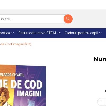
botica
Seturi educative STEM
Cadouri pentru copii
de Cod Imagini (RO)
Num