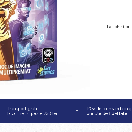
La achizition
Transport gratuit
10% din comanda inap
la comenzi peste 250 lei
puncte de fidelitate