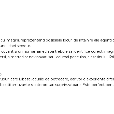
cu imagini, reprezentand posibilele locuri de intalnire ale agentilo
unei chei secrete.
r cuvant si un numar, iar echipa trebuie sa identifice corect imagi
si, a martorilor nevinovati sau, cel mai periculos, a asasinului. P
)
i care iubesc jocurile de petrecere, dar vor o experienta diferita 
iscutii amuzante si interpretari surprinzatoare. Este perfect pentru