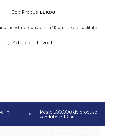
Cod Produs:
LEX08
area acestui produs primiti
10
puncte de fidelitate
Adauga la Favorite
oi in
Peste 500.000 de produse
vandute in 10 ani