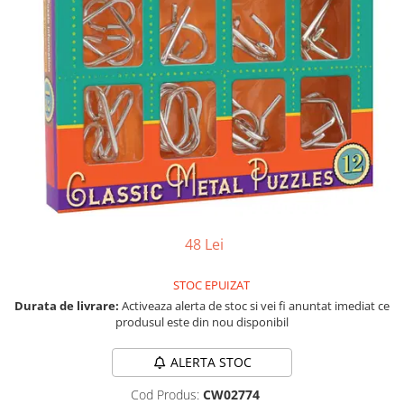
Vezi toate produsele STEM
Jocuri pentru o persoana
Jocuri pentru 2 persoane
Game cunoscute
Alias
Carcassonne
Catan
Cluedo
Dixit
Monopoly
Orchard Games
48 Lei
Jocuri cooperative
Carti de joc
STOC EPUIZAT
Jocuri de masa
Durata de livrare:
Activeaza alerta de stoc si vei fi anuntat imediat ce
produsul este din nou disponibil
Jocuri de societate in limba
romana
ALERTA STOC
Vezi toate jocurile de societate
Cod Produs:
CW02774