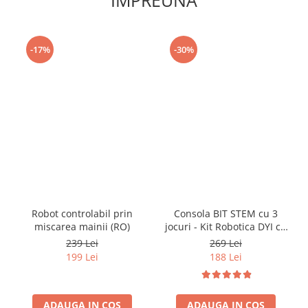
-17%
-30%
Robot controlabil prin
Consola BIT STEM cu 3
miscarea mainii (RO)
jocuri - Kit Robotica DYI cu
codare
239 Lei
269 Lei
199 Lei
188 Lei
ADAUGA IN COS
ADAUGA IN COS