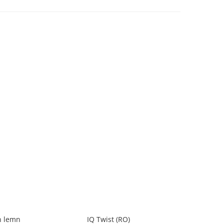
-40%
n lemn
IQ Twist (RO)
Set magne