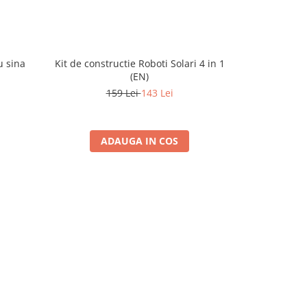
u sina
Kit de constructie Roboti Solari 4 in 1
Kit constr
(EN)
1
159 Lei
143 Lei
ADAUGA IN COS
A