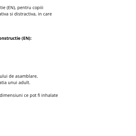
ie (EN), pentru copiii
iva si distractiva, in care
onstructie (EN):
ului de asamblare,
tia unui adult.
imensiuni ce pot fi inhalate