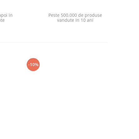
poi in
Peste 500.000 de produse
ate
vandute in 10 ani
-10%
-10%