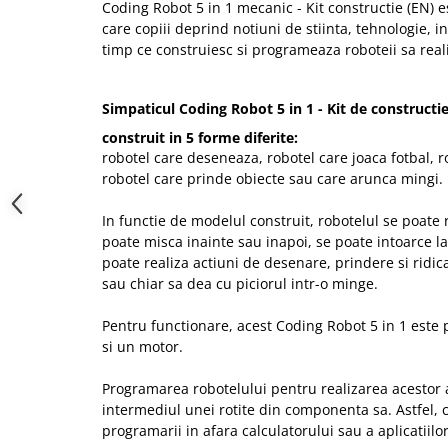
Coding Robot 5 in 1 mecanic - Kit constructie (EN) e
care copiii deprind notiuni de stiinta, tehnologie, i
timp ce construiesc si programeaza roboteii sa reali
Simpaticul Coding Robot 5 in 1 - Kit de constructi
construit in 5 forme diferite:
robotel care deseneaza, robotel care joaca fotbal, ro
robotel care prinde obiecte sau care arunca mingi.
In functie de modelul construit, robotelul se poate 
poate misca inainte sau inapoi, se poate intoarce la
poate realiza actiuni de desenare, prindere si ridi
sau chiar sa dea cu piciorul intr-o minge.
Pentru functionare, acest Coding Robot 5 in 1 este 
si un motor.
Programarea robotelului pentru realizarea acestor a
intermediul unei rotite din componenta sa. Astfel, co
programarii in afara calculatorului sau a aplicatiilo