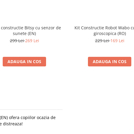
 constructie Bitsy cu senzor de
Kit Constructie Robot Wabo c
sunete (EN)
giroscopica (RO)
299 Lei
269 Lei
229 Lei
169 Lei
ADAUGA IN COS
ADAUGA IN COS
(EN) ofera copiilor ocazia de
e distreaza!