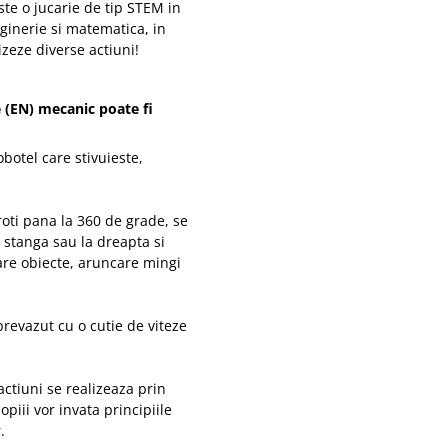
ste o jucarie de tip STEM in
nginerie si matematica, in
zeze diverse actiuni!
e (EN) mecanic poate fi
botel care stivuieste,
roti pana la 360 de grade, se
 stanga sau la dreapta si
care obiecte, aruncare mingi
prevazut cu o cutie de viteze
ctiuni se realizeaza prin
piii vor invata principiile
r.