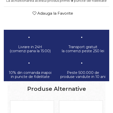
La achizitionarea acestui produs primiti
9
puncte de fidelitate
Adauga la Favorite
Livrare in 24H
Transport gratuit
(comenzi pana la 15:00)
la comenzi peste 250 lei
10% din comanda inapoi
Peste 500.000 de
in puncte de fidelitate
produse vandute in 10 ani
Produse Alternative