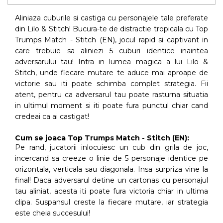
Aliniaza cuburile si castiga cu personajele tale preferate
din Lilo & Stitch! Bucura-te de distractie tropicala cu Top
Trumps Match - Stitch (EN), jocul rapid si captivant in
care trebuie sa aliniezi 5 cuburi identice inaintea
adversarului tau! Intra in lumea magica a lui Lilo &
Stitch, unde fiecare mutare te aduce mai aproape de
victorie sau iti poate schimba complet strategia. Fii
atent, pentru ca adversarul tau poate rasturna situatia
in ultimul moment si iti poate fura punctul chiar cand
credeai ca ai castigat!
Cum se joaca Top Trumps Match - Stitch (EN):
Pe rand, jucatorii inlocuiesc un cub din grila de joc,
incercand sa creeze o linie de 5 personaje identice pe
orizontala, verticala sau diagonala. Insa surpriza vine la
final! Daca adversarul detine un cartonas cu personajul
tau aliniat, acesta iti poate fura victoria chiar in ultima
clipa. Suspansul creste la fiecare mutare, iar strategia
este cheia succesului!