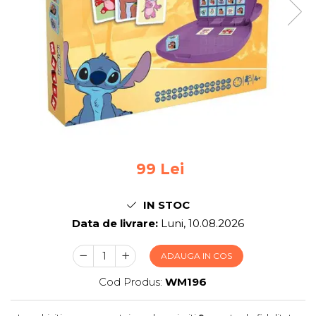
Jocuri pentru 2 persoane
Game cunoscute
Alias
Carcassonne
Catan
Cluedo
Dixit
Monopoly
Orchard Games
Jocuri cooperative
99 Lei
Carti de joc
IN STOC
Jocuri de masa
Data de livrare:
Luni, 10.08.2026
Jocuri de societate in limba
romana
ADAUGA IN COS
Vezi toate jocurile de societate
Cod Produs:
WM196