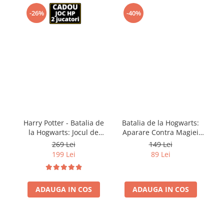
-26%
-40%
Harry Potter - Batalia de
Batalia de la Hogwarts:
B
la Hogwarts: Jocul de
Aparare Contra Magiei
baza (RO)
Negre (RO)
269 Lei
149 Lei
199 Lei
89 Lei
ADAUGA IN COS
ADAUGA IN COS