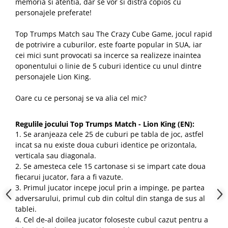
memoria si atentia, dar se vor si distra copios cu
personajele preferate!
Top Trumps Match sau The Crazy Cube Game, jocul rapid
de potrivire a cuburilor, este foarte popular in SUA, iar
cei mici sunt provocati sa incerce sa realizeze inaintea
oponentului o linie de 5 cuburi identice cu unul dintre
personajele Lion King.
Oare cu ce personaj se va alia cel mic?
Regulile jocului Top Trumps Match - Lion King (EN):
1. Se aranjeaza cele 25 de cuburi pe tabla de joc, astfel
incat sa nu existe doua cuburi identice pe orizontala,
verticala sau diagonala.
2. Se amesteca cele 15 cartonase si se impart cate doua
fiecarui jucator, fara a fi vazute.
3. Primul jucator incepe jocul prin a impinge, pe partea
adversarului, primul cub din coltul din stanga de sus al
tablei.
4. Cel de-al doilea jucator foloseste cubul cazut pentru a