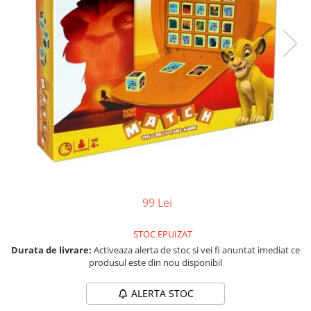
Vezi toate produsele STEM
Jocuri pentru o persoana
Jocuri pentru 2 persoane
Game cunoscute
Alias
Carcassonne
Catan
Cluedo
Dixit
Monopoly
Orchard Games
Jocuri cooperative
99 Lei
Carti de joc
Jocuri de masa
STOC EPUIZAT
Durata de livrare:
Activeaza alerta de stoc si vei fi anuntat imediat ce
Jocuri de societate in limba
produsul este din nou disponibil
romana
Vezi toate jocurile de societate
ALERTA STOC