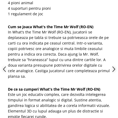
4 pioni animal
4 suporturi pentru pioni
1 regulament de joc
Cum se joaca What's the Time Mr Wolf (RO-EN)
In What's the Time Mr Wolf (RO-EN), jucatorii se
deplaseaza pe tabla si trebuie sa potriveasca orele de pe
carti cu ora indicata pe ceasul central. Intr-o varianta,
copiii potrivesc ore analogice si muta limbile ceasului
pentru a indica ora corecta. Daca ajung la Mr. Wolf,
trebuie sa “hraneasca” lupul cu una dintre cartile lor. A
doua varianta presupune potrivirea orelor digitale cu
cele analogice. Castiga jucatorul care completeaza primul
plansa sa.
De ce sa cumperi What's the Time Mr Wolf (RO-EN)
Este un joc educativ complex, care dezvolta intelegerea
timpului in format analogic si digital. Sustine atentia,
gandirea logica si abilitatea de a corela informatii vizuale.
Elementul 3D cu lupul adauga un plus de distractie si
emotie fiecarei runde.