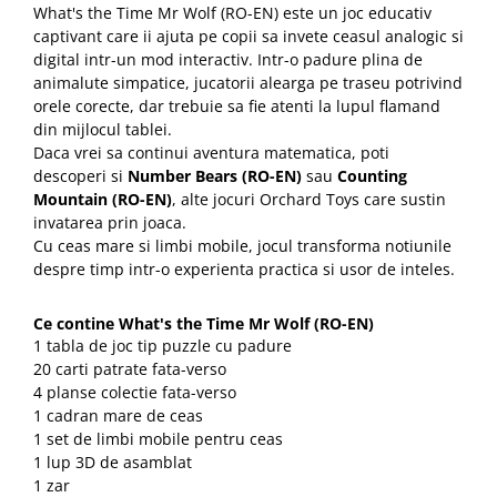
What's the Time Mr Wolf (RO-EN) este un joc educativ
captivant care ii ajuta pe copii sa invete ceasul analogic si
digital intr-un mod interactiv. Intr-o padure plina de
animalute simpatice, jucatorii alearga pe traseu potrivind
orele corecte, dar trebuie sa fie atenti la lupul flamand
din mijlocul tablei.
Daca vrei sa continui aventura matematica, poti
descoperi si
Number Bears (RO-EN)
sau
Counting
Mountain (RO-EN)
, alte jocuri Orchard Toys care sustin
invatarea prin joaca.
Cu ceas mare si limbi mobile, jocul transforma notiunile
despre timp intr-o experienta practica si usor de inteles.
Ce contine What's the Time Mr Wolf (RO-EN)
1 tabla de joc tip puzzle cu padure
20 carti patrate fata-verso
4 planse colectie fata-verso
1 cadran mare de ceas
1 set de limbi mobile pentru ceas
1 lup 3D de asamblat
1 zar