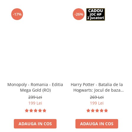
-17%
-26%
Monopoly - Romania - Editia
Harry Potter - Batalia de la
Mega Gold (RO)
Hogwarts: Jocul de baza
(RO)
239 Lei
269 Lei
199 Lei
199 Lei
ADAUGA IN COS
ADAUGA IN COS