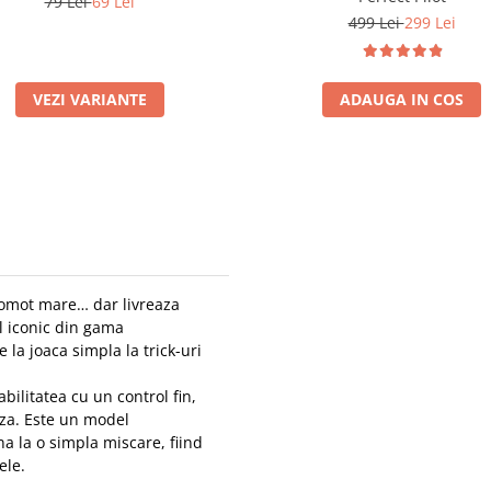
79 Lei
69 Lei
499 Lei
299 Lei
VEZI VARIANTE
ADAUGA IN COS
gomot mare… dar livreaza
l iconic din gama
 la joaca simpla la trick-uri
ilitatea cu un control fin,
teza. Este un model
a la o simpla miscare, fiind
ele.