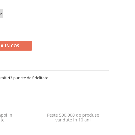
A IN COS
imiti
13
puncte de fidelitate
poi in
Peste 500.000 de produse
ate
vandute in 10 ani