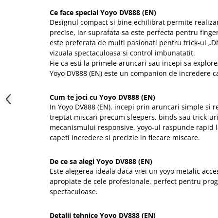
Ce face special Yoyo DV888 (EN)
Designul compact si bine echilibrat permite realizar
precise, iar suprafata sa este perfecta pentru fing
este preferata de multi pasionati pentru trick-ul „D
vizuala spectaculoasa si control imbunatatit.
Fie ca esti la primele aruncari sau incepi sa explore
Yoyo DV888 (EN) este un companion de incredere car
Cum te joci cu Yoyo DV888 (EN)
In Yoyo DV888 (EN), incepi prin aruncari simple si r
treptat miscari precum sleepers, binds sau trick-ur
mecanismului responsive, yoyo-ul raspunde rapid l
capeti incredere si precizie in fiecare miscare.
De ce sa alegi Yoyo DV888 (EN)
Este alegerea ideala daca vrei un yoyo metalic acce
apropiate de cele profesionale, perfect pentru progr
spectaculoase.
Detalii tehnice Yoyo DV888 (EN)