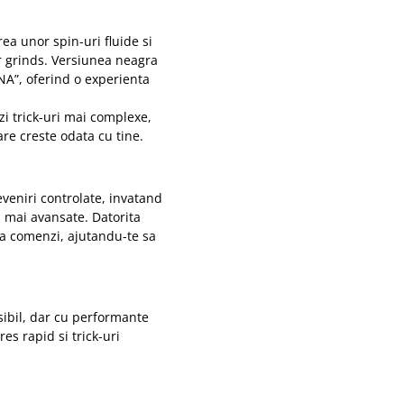
ea unor spin-uri fluide si
er grinds. Versiunea neagra
NA”, oferind o experienta
zi trick-uri mai complexe,
e creste odata cu tine.
eveniri controlate, invatand
i mai avansate. Datorita
a comenzi, ajutandu-te sa
sibil, dar cu performante
es rapid si trick-uri