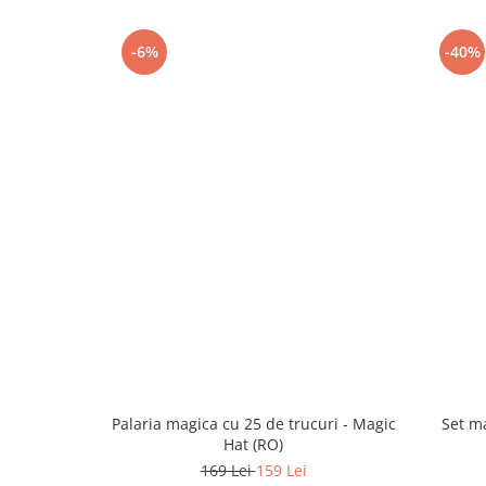
-6%
-40%
Palaria magica cu 25 de trucuri - Magic
Set m
Hat (RO)
169 Lei
159 Lei