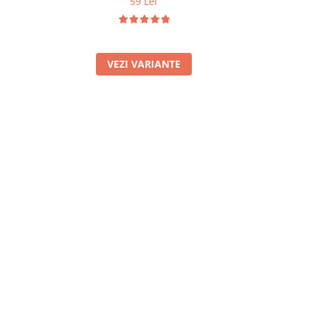
59 Lei
2
VEZI VARIANTE
A