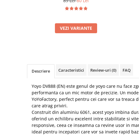
89 Lei
80 Lei
VEZI VARIANTE
Caracteristici
Review-uri
(0)
FAQ
Descriere
Yoyo DV888 (EN) este genul de yoyo care nu face z
performanta ca un mic motor de precizie. Un mode
YoYoFactory, perfect pentru cei care vor sa treaca de
care atrag priviri.
Construit din aluminiu 6061, acest yoyo imbina durab
oferind un echilibru excelent intre stabilitate si vi
responsive, ceea ce inseamna ca revine usor in man
ideal pentru incepatori care vor sa invete rapid baz