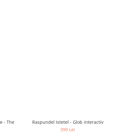
-13%
e - The
Raspundel Istetel - Glob interactiv
Colectie 
399 Lei