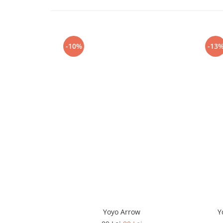
-10%
-13
Yoyo Arrow
Y