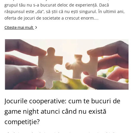
Vezi toate produsele STEM
Jocuri pentru o persoana
grupul tău nu s-a bucurat deloc de experiență. Dacă
Jocuri pentru 2 persoane
răspunsul este „da”, să știi că nu ești singurul. În ultimii ani,
Game cunoscute
oferta de jocuri de societate a crescut enorm....
Alias
Citeste mai mult
Carcassonne
Catan
Cluedo
Dixit
Monopoly
Orchard Games
Jocuri cooperative
Carti de joc
Jocurile cooperative: cum te bucuri de
Jocuri de masa
Jocuri de societate in limba
game night atunci când nu există
romana
competiție?
Vezi toate jocurile de societate