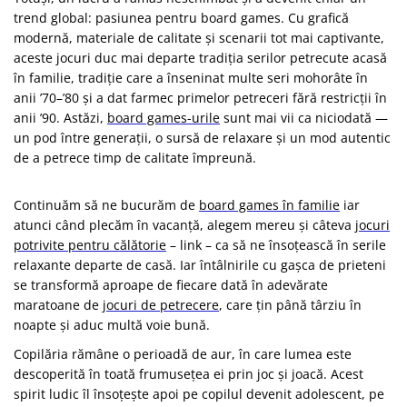
trend global: pasiunea pentru board games. Cu grafică
modernă, materiale de calitate și scenarii tot mai captivante,
aceste jocuri duc mai departe tradiția serilor petrecute acasă
în familie, tradiție care a înseninat multe seri mohorâte în
anii ’70–’80 și a dat farmec primelor petreceri fără restricții în
anii ’90. Astăzi,
board games-urile
sunt mai vii ca niciodată —
un pod între generații, o sursă de relaxare și un mod autentic
de a petrece timp de calitate împreună.
Continuăm să ne bucurăm de
board games în familie
iar
atunci când plecăm în vacanță, alegem mereu și câteva
jocuri
potrivite pentru călătorie
– link – ca să ne însoțească în serile
relaxante departe de casă. Iar întâlnirile cu gașca de prieteni
se transformă aproape de fiecare dată în adevărate
maratoane de
jocuri de petrecere
, care țin până târziu în
noapte și aduc multă voie bună.
Copilăria rămâne o perioadă de aur, în care lumea este
descoperită în toată frumusețea ei prin joc și joacă. Acest
spirit ludic îl însoțește apoi pe copilul devenit adolescent, pe