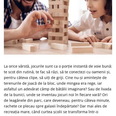
Vezi toate produsele STEM
Jocuri pentru o persoana
Jocuri pentru 2 persoane
Game cunoscute
Alias
Carcassonne
Catan
Cluedo
Dixit
Monopoly
Orchard Games
La orice vârstă, jocurile sunt ca o porție instantă de voie bună:
Jocuri cooperative
te scot din rutină, te fac să râzi, să te conectezi cu oamenii și,
pentru câteva clipe, să uiți de griji. Cine nu-și amintește de
Carti de joc
terenurile de joacă de la bloc, unde mingea era rege, iar
Jocuri de masa
asfaltul un adevărat câmp de bătălii imaginare? Sau de livada
Jocuri de societate in limba
de la bunici, unde se inventau jocuri noi în fiecare vară? Ori
romana
de leagănele din parc, care deveneau, pentru câteva minute,
rachete ce plecau spre galaxii îndepărtate? Dar mai ales de
Vezi toate jocurile de societate
recreația mare, când curtea școlii se transforma într-o