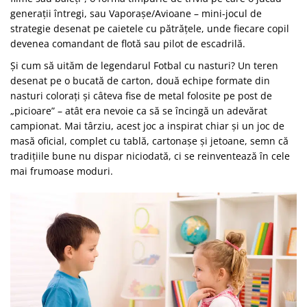
generații întregi, sau Vaporașe/Avioane – mini-jocul de
strategie desenat pe caietele cu pătrățele, unde fiecare copil
devenea comandant de flotă sau pilot de escadrilă.
Și cum să uităm de legendarul Fotbal cu nasturi? Un teren
desenat pe o bucată de carton, două echipe formate din
nasturi colorați și câteva fise de metal folosite pe post de
„picioare” – atât era nevoie ca să se încingă un adevărat
campionat. Mai târziu, acest joc a inspirat chiar și un joc de
masă oficial, complet cu tablă, cartonașe și jetoane, semn că
tradițiile bune nu dispar niciodată, ci se reinventează în cele
mai frumoase moduri.