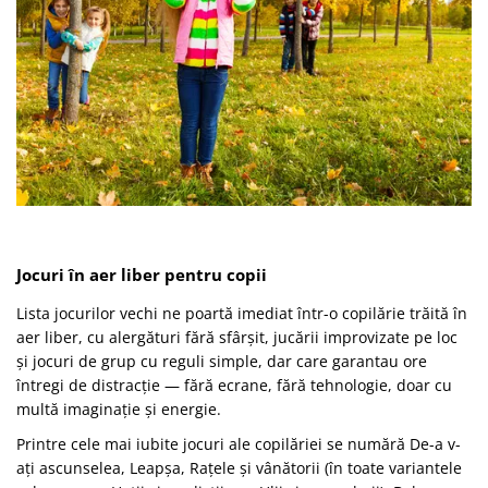
Jocuri în aer liber pentru copii
Lista jocurilor vechi ne poartă imediat într-o copilărie trăită în
aer liber, cu alergături fără sfârșit, jucării improvizate pe loc
și jocuri de grup cu reguli simple, dar care garantau ore
întregi de distracție — fără ecrane, fără tehnologie, doar cu
multă imaginație și energie.
Printre cele mai iubite jocuri ale copilăriei se numără De-a v-
ați ascunselea, Leapșa, Rațele și vânătorii (în toate variantele