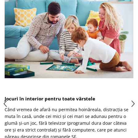
Jocuri în interior pentru toate vârstele
Când vremea de afară nu permitea hoinăreala, distracția se
muta în casă, unde cei mici și cei mari se adunau pentru o
glumă și-un joc, fără televizor (programul dura doar câteva
ore și era strict controlat) și fără computere, care pe atunci
păreau desprinse din romanele SF.