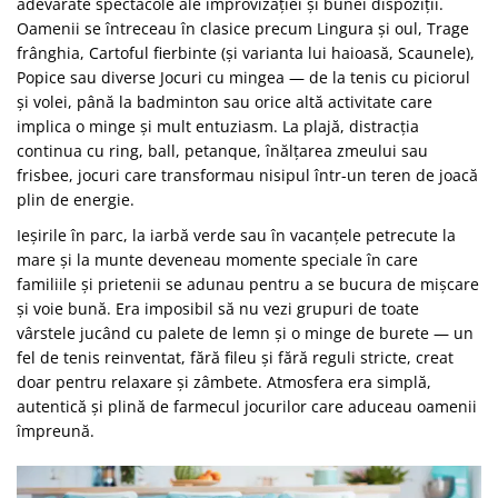
adevărate spectacole ale improvizației și bunei dispoziții.
Oamenii se întreceau în clasice precum Lingura și oul, Trage
frânghia, Cartoful fierbinte (și varianta lui haioasă, Scaunele),
Popice sau diverse Jocuri cu mingea — de la tenis cu piciorul
și volei, până la badminton sau orice altă activitate care
implica o minge și mult entuziasm. La plajă, distracția
continua cu ring, ball, petanque, înălțarea zmeului sau
frisbee, jocuri care transformau nisipul într-un teren de joacă
plin de energie.
Ieșirile în parc, la iarbă verde sau în vacanțele petrecute la
mare și la munte deveneau momente speciale în care
familiile și prietenii se adunau pentru a se bucura de mișcare
și voie bună. Era imposibil să nu vezi grupuri de toate
vârstele jucând cu palete de lemn și o minge de burete — un
fel de tenis reinventat, fără fileu și fără reguli stricte, creat
doar pentru relaxare și zâmbete. Atmosfera era simplă,
autentică și plină de farmecul jocurilor care aduceau oamenii
împreună.