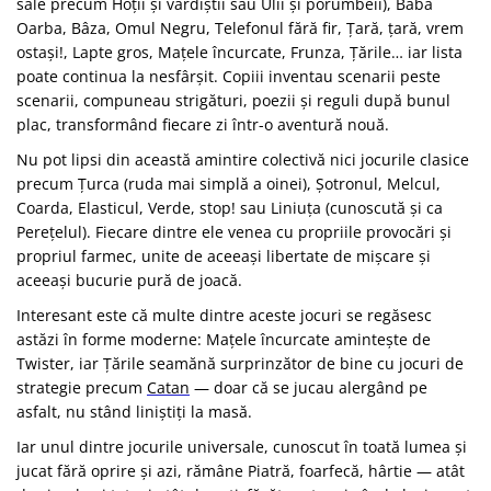
sale precum Hoții și vardiștii sau Ulii și porumbeii), Baba
Oarba, Bâza, Omul Negru, Telefonul fără fir, Țară, țară, vrem
ostași!, Lapte gros, Mațele încurcate, Frunza, Țările… iar lista
poate continua la nesfârșit. Copiii inventau scenarii peste
scenarii, compuneau strigături, poezii și reguli după bunul
plac, transformând fiecare zi într-o aventură nouă.
Nu pot lipsi din această amintire colectivă nici jocurile clasice
precum Țurca (ruda mai simplă a oinei), Șotronul, Melcul,
Coarda, Elasticul, Verde, stop! sau Liniuța (cunoscută și ca
Perețelul). Fiecare dintre ele venea cu propriile provocări și
propriul farmec, unite de aceeași libertate de mișcare și
aceeași bucurie pură de joacă.
Interesant este că multe dintre aceste jocuri se regăsesc
astăzi în forme moderne: Mațele încurcate amintește de
Twister, iar Țările seamănă surprinzător de bine cu jocuri de
strategie precum
Catan
— doar că se jucau alergând pe
asfalt, nu stând liniștiți la masă.
Iar unul dintre jocurile universale, cunoscut în toată lumea și
jucat fără oprire și azi, rămâne Piatră, foarfecă, hârtie — atât