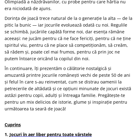
Olimpiadă a năzdrăvanilor, cu probe pentru care hârtia nu
era niciodată de ajuns.
Dorința de joacă trece natural de la o generație la alta — de la
pitic la bunic — iar jocurile evoluează odată cu noi. Regulile
se schimbă, jucăriile capătă forme noi, dar esența rămâne
aceeași: ne jucăm pentru că ne face fericiți, pentru că ne ține
spiritul viu, pentru că ne place să competiționăm, să creăm,
să râdem și, poate cel mai frumos, pentru că prin joc ne
putem întoarce oricând la copilul din noi.
În continuare, îți prezentăm o călătorie nostalgică și
amuzantă printre jocurile românești vechi de peste 50 de ani
și felul în care s-au reinventat, cum se distrau oamenii la
petrecerile de altădată și ce opțiuni minunate de jocuri există
astăzi pentru copii, adulți și întreaga familie. Pregătește-te
pentru un mix delicios de istorie, glume și inspirație pentru
următoarea ta seară de joacă!
Cuprins
1.
Jocuri în aer liber pentru toate vârstele