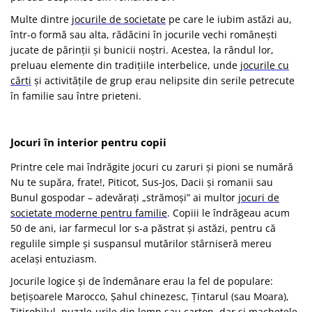
Multe dintre
jocurile de societate
pe care le iubim astăzi au,
într-o formă sau alta, rădăcini în jocurile vechi românești
jucate de părinții și bunicii noștri. Acestea, la rândul lor,
preluau elemente din tradițiile interbelice, unde j
ocurile cu
cărți
și activitățile de grup erau nelipsite din serile petrecute
în familie sau între prieteni.
Jocuri în interior pentru copii
Printre cele mai îndrăgite jocuri cu zaruri și pioni se numără
Nu te supăra, frate!, Piticot, Sus-Jos, Dacii și romanii sau
Bunul gospodar – adevărați „strămoși” ai multor
jocuri de
societate moderne pentru familie
. Copiii le îndrăgeau acum
50 de ani, iar farmecul lor s-a păstrat și astăzi, pentru că
regulile simple și suspansul mutărilor stârniseră mereu
același entuziasm.
Jocurile logice și de îndemânare erau la fel de populare:
bețișoarele Marocco, Șahul chinezesc, Țintarul (sau Moara),
Titirobilul, puzzle-urile din lemn sau carton, dar și machetele