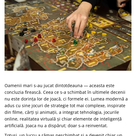
Oamenii mari s-au jucat dintotdeauna — aceasta este
concluzia firească. Ceea ce s-a schimbat în ultimele decenii
nu este dorința lor de joacă, ci formele ei. Lumea modernă a
adus cu sine jocuri de strategie tot mai complexe, inspirate
din filme, cărți și animații, a integrat tehnologia, jocurile
online, realitatea virtuală și chiar elemente de inteligență
artificială. Joaca nu a dispărut; doar s-a reinventat.
Totuși, un lucru a rămas neschimbat și a devenit chiar un