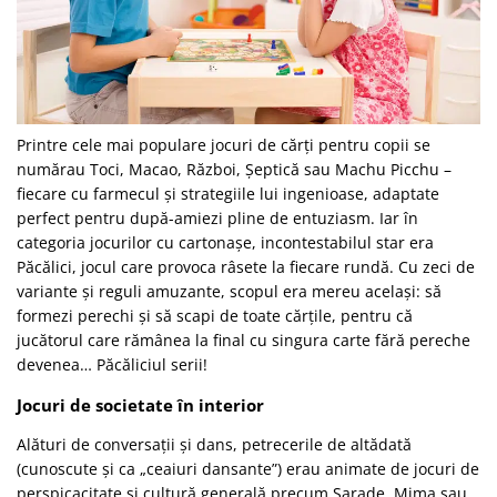
Printre cele mai populare jocuri de cărți pentru copii se
numărau Toci, Macao, Război, Șeptică sau Machu Picchu –
fiecare cu farmecul și strategiile lui ingenioase, adaptate
perfect pentru după-amiezi pline de entuziasm. Iar în
categoria jocurilor cu cartonașe, incontestabilul star era
Păcălici, jocul care provoca râsete la fiecare rundă. Cu zeci de
variante și reguli amuzante, scopul era mereu același: să
formezi perechi și să scapi de toate cărțile, pentru că
jucătorul care rămânea la final cu singura carte fără pereche
devenea… Păcăliciul serii!
Jocuri de societate în interior
Alături de conversații și dans, petrecerile de altădată
(cunoscute și ca „ceaiuri dansante”) erau animate de jocuri de
perspicacitate și cultură generală precum Șarade, Mima sau