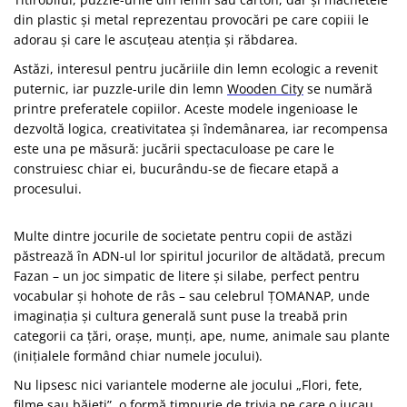
din plastic și metal reprezentau provocări pe care copiii le
adorau și care le ascuțeau atenția și răbdarea.
Astăzi, interesul pentru jucăriile din lemn ecologic a revenit
puternic, iar puzzle-urile din lemn
Wooden City
se numără
printre preferatele copiilor. Aceste modele ingenioase le
dezvoltă logica, creativitatea și îndemânarea, iar recompensa
este una pe măsură: jucării spectaculoase pe care le
construiesc chiar ei, bucurându-se de fiecare etapă a
procesului.
Multe dintre jocurile de societate pentru copii de astăzi
păstrează în ADN-ul lor spiritul jocurilor de altădată, precum
Fazan – un joc simpatic de litere și silabe, perfect pentru
vocabular și hohote de râs – sau celebrul ȚOMANAP, unde
imaginația și cultura generală sunt puse la treabă prin
categorii ca țări, orașe, munți, ape, nume, animale sau plante
(inițialele formând chiar numele jocului).
Nu lipsesc nici variantele moderne ale jocului „Flori, fete,
filme sau băieți”, o formă timpurie de trivia pe care o jucau