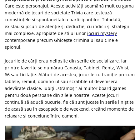
Care este personajul. Aceste activități seamănă mult cu gama
modernă de
jocuri de societate Trivia
care testează
cunoștințele și spontaneitatea participanților. Totodată,
existau și jocuri de atenție și deducție, cu indicii și strategii
mai complexe, apropiate de stilul unor
jocuri mystery
contemporane precum Ghicește criminalul sau Cine e
spionul.
Jocurile de cărți erau nelipsite din serile de socializare, iar
printre favorite se numărau Canasta, Tabinet, Rentz, Whist,
66 sau Licitație. Alături de acestea, jocurile cu tradiție precum
tablele, remiul, domino-ul sau scrabble-ul deveniseră
adevărate clasice, iubiți „strămoși” ai multor board games
pentru două persoane din zilele noastre. Aceste jocuri
continuă să aducă bucurie, fie că sunt jucate în serile liniștite
de acasă sau în escapadele de weekend, creând momente de
relaxare și conexiune între oameni.