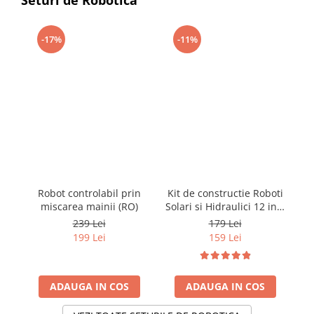
-17%
-11%
Robot controlabil prin
Kit de constructie Roboti
miscarea mainii (RO)
Solari si Hidraulici 12 in 1
co
(RO)
239 Lei
179 Lei
199 Lei
159 Lei
ADAUGA IN COS
ADAUGA IN COS