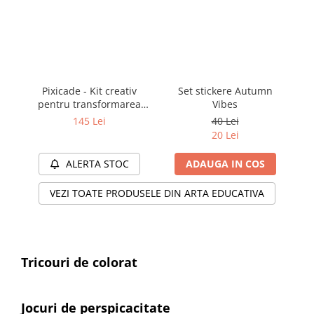
Pixicade - Kit creativ
Set stickere Autumn
Ta
pentru transformarea
Vibes
si
desenelor copiilor in
145 Lei
40 Lei
jocuri video pentru
20 Lei
telefon sau tableta
ALERTA STOC
ADAUGA IN COS
VEZI TOATE PRODUSELE DIN ARTA EDUCATIVA
Tricouri de colorat
Jocuri de perspicacitate