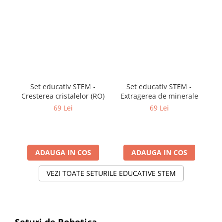
Vezi toate produsele STEM
Jocuri pentru o persoana
Jocuri pentru 2 persoane
Game cunoscute
Alias
Carcassonne
Catan
Cluedo
Set educativ STEM -
Set educativ STEM -
Cresterea cristalelor (RO)
Extragerea de minerale
Dixit
69 Lei
69 Lei
Monopoly
Orchard Games
Jocuri cooperative
Carti de joc
ADAUGA IN COS
ADAUGA IN COS
Jocuri de masa
VEZI TOATE SETURILE EDUCATIVE STEM
Jocuri de societate in limba
romana
Vezi toate jocurile de societate
Seturi de Robotica