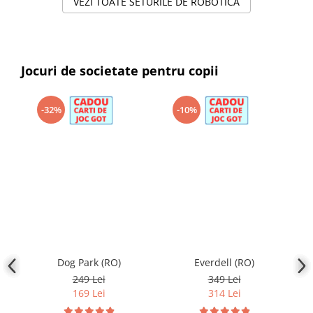
VEZI TOATE SETURILE DE ROBOTICA
Jocuri de societate pentru copii
-32%
-10%
Dog Park (RO)
Everdell (RO)
Mo
P
249 Lei
349 Lei
169 Lei
314 Lei