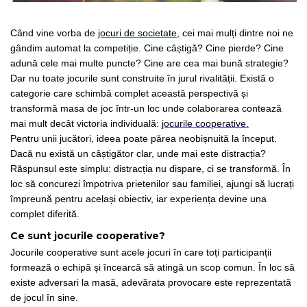
Jocuri pentru 2 persoane
Game cunoscute
Când vine vorba de
jocuri de societate
, cei mai mulți dintre noi ne
Alias
gândim automat la competiție. Cine câștigă? Cine pierde? Cine
Carcassonne
adună cele mai multe puncte? Cine are cea mai bună strategie?
Catan
Dar nu toate jocurile sunt construite în jurul rivalității. Există o
Cluedo
categorie care schimbă complet această perspectivă și
transformă masa de joc într-un loc unde colaborarea contează
Dixit
mai mult decât victoria individuală:
jocurile cooperative.
Monopoly
Pentru unii jucători, ideea poate părea neobișnuită la început.
Orchard Games
Dacă nu există un câștigător clar, unde mai este distracția?
Jocuri cooperative
Răspunsul este simplu: distracția nu dispare, ci se transformă. În
Carti de joc
loc să concurezi împotriva prietenilor sau familiei, ajungi să lucrați
împreună pentru același obiectiv, iar experiența devine una
Jocuri de masa
complet diferită.
Jocuri de societate in limba
Ce sunt jocurile cooperative?
romana
Jocurile cooperative sunt acele jocuri în care toți participanții
Vezi toate jocurile de societate
formează o echipă și încearcă să atingă un scop comun. În loc să
existe adversari la masă, adevărata provocare este reprezentată
de jocul în sine.