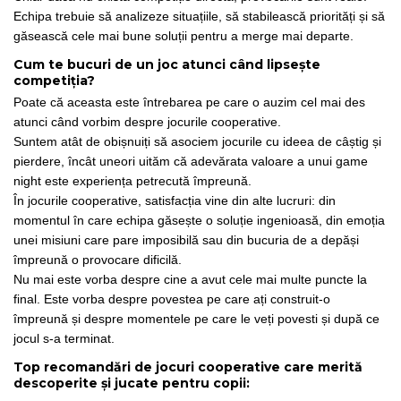
Echipa trebuie să analizeze situațiile, să stabilească priorități și să
găsească cele mai bune soluții pentru a merge mai departe.
Cum te bucuri de un joc atunci când lipsește
competiția?
Poate că aceasta este întrebarea pe care o auzim cel mai des
atunci când vorbim despre jocurile cooperative.
Suntem atât de obișnuiți să asociem jocurile cu ideea de câștig și
pierdere, încât uneori uităm că adevărata valoare a unui game
night este experiența petrecută împreună.
În jocurile cooperative, satisfacția vine din alte lucruri: din
momentul în care echipa găsește o soluție ingenioasă, din emoția
unei misiuni care pare imposibilă sau din bucuria de a depăși
împreună o provocare dificilă.
Nu mai este vorba despre cine a avut cele mai multe puncte la
final. Este vorba despre povestea pe care ați construit-o
împreună și despre momentele pe care le veți povesti și după ce
jocul s-a terminat.
Top recomandări de jocuri cooperative care merită
descoperite și jucate pentru copii: