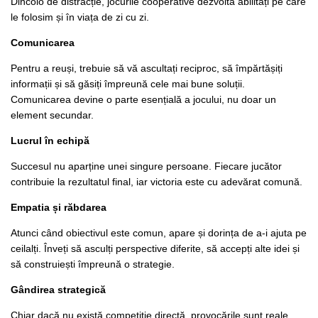
Dincolo de distracție, jocurile cooperative dezvoltă abilități pe care
le folosim și în viața de zi cu zi.
Comunicarea
Pentru a reuși, trebuie să vă ascultați reciproc, să împărtășiți
informații și să găsiți împreună cele mai bune soluții.
Comunicarea devine o parte esențială a jocului, nu doar un
element secundar.
Lucrul în echipă
Succesul nu aparține unei singure persoane. Fiecare jucător
contribuie la rezultatul final, iar victoria este cu adevărat comună.
Empatia și răbdarea
Atunci când obiectivul este comun, apare și dorința de a-i ajuta pe
ceilalți. Înveți să asculți perspective diferite, să accepți alte idei și
să construiești împreună o strategie.
Gândirea strategică
Chiar dacă nu există competiție directă, provocările sunt reale.