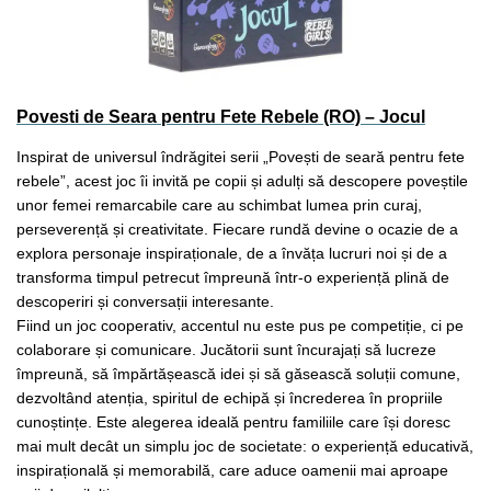
Povesti de Seara pentru Fete Rebele (RO) – Jocul
Inspirat de universul îndrăgitei serii „Povești de seară pentru fete
rebele”, acest joc îi invită pe copii și adulți să descopere poveștile
unor femei remarcabile care au schimbat lumea prin curaj,
perseverență și creativitate. Fiecare rundă devine o ocazie de a
explora personaje inspiraționale, de a învăța lucruri noi și de a
transforma timpul petrecut împreună într-o experiență plină de
descoperiri și conversații interesante.
Fiind un joc cooperativ, accentul nu este pus pe competiție, ci pe
colaborare și comunicare. Jucătorii sunt încurajați să lucreze
împreună, să împărtășească idei și să găsească soluții comune,
dezvoltând atenția, spiritul de echipă și încrederea în propriile
cunoștințe. Este alegerea ideală pentru familiile care își doresc
mai mult decât un simplu joc de societate: o experiență educativă,
inspirațională și memorabilă, care aduce oamenii mai aproape