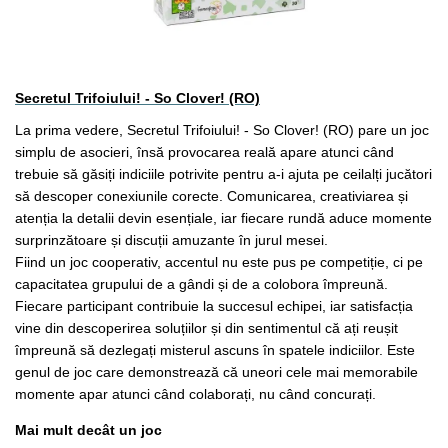
Secretul Trifoiului! - So Clover! (RO)
La prima vedere, Secretul Trifoiului! - So Clover! (RO) pare un joc
simplu de asocieri, însă provocarea reală apare atunci când
trebuie să găsiți indiciile potrivite pentru a-i ajuta pe ceilalți jucători
să descoper conexiunile corecte. Comunicarea, creativiarea și
atenția la detalii devin esențiale, iar fiecare rundă aduce momente
surprinzătoare și discuții amuzante în jurul mesei.
Fiind un joc cooperativ, accentul nu este pus pe competiție, ci pe
capacitatea grupului de a gândi și de a colobora împreună.
Fiecare participant contribuie la succesul echipei, iar satisfacția
vine din descoperirea soluțiilor și din sentimentul că ați reușit
împreună să dezlegați misterul ascuns în spatele indiciilor. Este
genul de joc care demonstrează că uneori cele mai memorabile
momente apar atunci când colaborați, nu când concurați.
Mai mult decât un joc