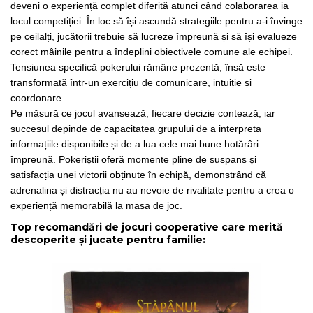
deveni o experiență complet diferită atunci când colaborarea ia
locul competiției. În loc să își ascundă strategiile pentru a-i învinge
pe ceilalți, jucătorii trebuie să lucreze împreună și să își evalueze
corect mâinile pentru a îndeplini obiectivele comune ale echipei.
Tensiunea specifică pokerului rămâne prezentă, însă este
transformată într-un exercițiu de comunicare, intuiție și
coordonare.
Pe măsură ce jocul avansează, fiecare decizie contează, iar
succesul depinde de capacitatea grupului de a interpreta
informațiile disponibile și de a lua cele mai bune hotărâri
împreună. Pokeriștii oferă momente pline de suspans și
satisfacția unei victorii obținute în echipă, demonstrând că
adrenalina și distracția nu au nevoie de rivalitate pentru a crea o
experiență memorabilă la masa de joc.
Top recomandări de jocuri cooperative care merită
descoperite și jucate pentru familie: