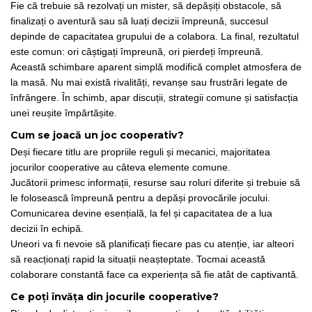
Fie că trebuie să rezolvați un mister, să depășiți obstacole, să
finalizați o aventură sau să luați decizii împreună, succesul
depinde de capacitatea grupului de a colabora. La final, rezultatul
este comun: ori câștigați împreună, ori pierdeți împreună.
Această schimbare aparent simplă modifică complet atmosfera de
la masă. Nu mai există rivalități, revanșe sau frustrări legate de
înfrângere. În schimb, apar discuții, strategii comune și satisfacția
unei reușite împărtășite.
Cum se joacă un joc cooperativ?
Deși fiecare titlu are propriile reguli și mecanici, majoritatea
jocurilor cooperative au câteva elemente comune.
Jucătorii primesc informații, resurse sau roluri diferite și trebuie să
le folosească împreună pentru a depăși provocările jocului.
Comunicarea devine esențială, la fel și capacitatea de a lua
decizii în echipă.
Uneori va fi nevoie să planificați fiecare pas cu atenție, iar alteori
să reacționați rapid la situații neașteptate. Tocmai această
colaborare constantă face ca experiența să fie atât de captivantă.
Ce poți învăța din jocurile cooperative?