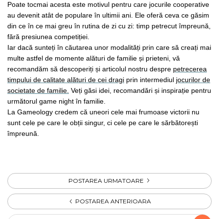
Poate tocmai acesta este motivul pentru care jocurile cooperative
au devenit atât de populare în ultimii ani. Ele oferă ceva ce găsim
din ce în ce mai greu în rutina de zi cu zi: timp petrecut împreună,
fără presiunea competiției.
Iar dacă sunteți în căutarea unor modalități prin care să creați mai
multe astfel de momente alături de familie și prieteni, vă
recomandăm să descoperiți și articolul nostru despre
petrecerea
timpului de calitate alături de cei dragi
prin intermediul
jocurilor de
societate
de familie.
Veți găsi idei, recomandări și inspirație pentru
următorul game night în familie.
La Gameology credem că uneori cele mai frumoase victorii nu
sunt cele pe care le obții singur, ci cele pe care le sărbătorești
împreună.
POSTAREA URMATOARE
POSTAREA ANTERIOARA