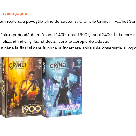
investigațiile
zuri reale sau poveștile pline de suspans, Cronicile Crimei – Pachet Ser
într-o perioadă diferită: anul 1400, anul 1900 și anul 2400. În fiecare d
nalizând indicii și luând decizii care te apropie de adevăr.
 până la final și care îți pune la încercare spiritul de observație și logi