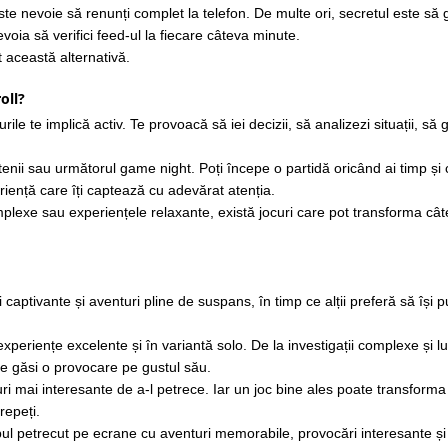
ste nevoie să renunți complet la telefon. De multe ori, secretul este să 
voia să verifici feed-ul la fiecare câteva minute.
t această alternativă.
oll?
ile te implică activ. Te provoacă să iei decizii, să analizezi situații, să 
tenii sau următorul game night. Poți începe o partidă oricând ai timp și 
riență care îți captează cu adevărat atenția.
complexe sau experiențele relaxante, există jocuri care pot transforma câ
captivante și aventuri pline de suspans, în timp ce alții preferă să își 
periențe excelente și în variantă solo. De la investigații complexe și l
ate găsi o provocare pe gustul său.
i mai interesante de a-l petrece. Iar un joc bine ales poate transforma
repeți.
pul petrecut pe ecrane cu aventuri memorabile, provocări interesante și