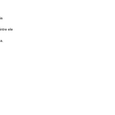
ia
intre ele
ca.