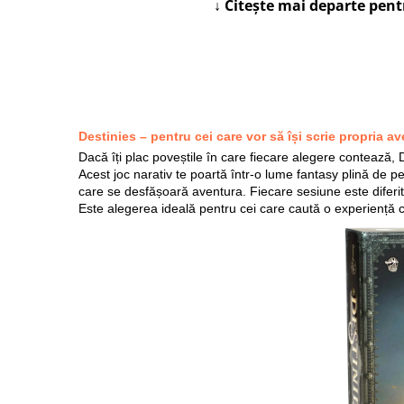
↓ Citește mai departe pen
Destinies – pentru cei care vor să își scrie propria a
Dacă îți plac poveștile în care fiecare alegere contează,
Acest joc narativ te poartă într-o lume fantasy plină de p
care se desfășoară aventura. Fiecare sesiune este diferită
Este alegerea ideală pentru cei care caută o experiență ca