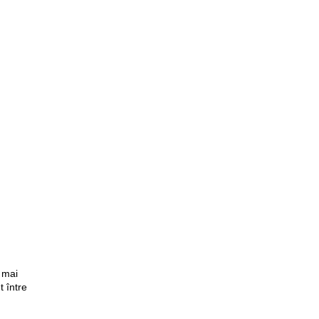
t mai
t între