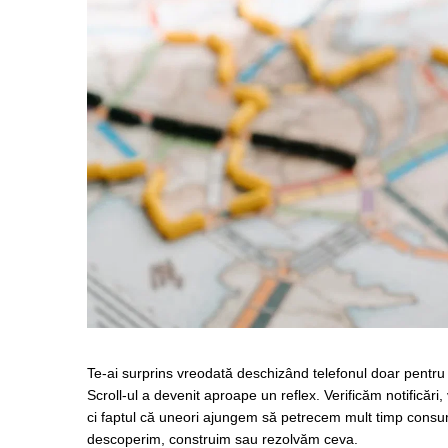
Vezi toate produsele STEM
Jocuri pentru o persoana
Jocuri pentru 2 persoane
Game cunoscute
Alias
Carcassonne
Catan
Cluedo
Dixit
Monopoly
Orchard Games
Jocuri cooperative
Carti de joc
Jocuri de masa
Jocuri de societate in limba
Te-ai surprins vreodată deschizând telefonul doar pentru
romana
Scroll-ul a devenit aproape un reflex. Verificăm notificări
Vezi toate jocurile de societate
ci faptul că uneori ajungem să petrecem mult timp consu
descoperim, construim sau rezolvăm ceva.