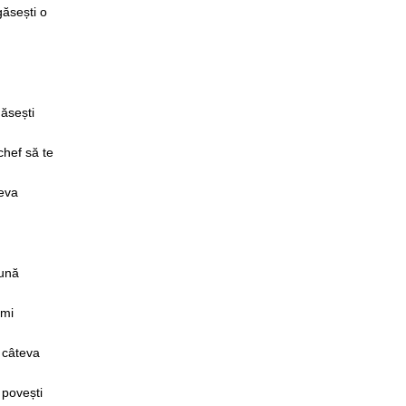
găsești o
găsești
chef să te
teva
pună
umi
 câteva
 povești