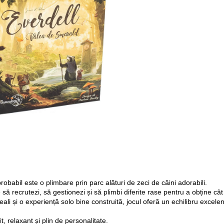
obabil este o plimbare prin parc alături de zeci de câini adorabili.
e să recrutezi, să gestionezi și să plimbi diferite rase pentru a obține câ
reali și o experiență solo bine construită, jocul oferă un echilibru excelen
, relaxant și plin de personalitate.