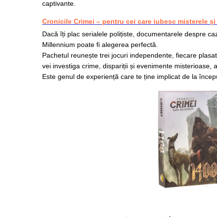
captivante.
Cronicile Crimei – pentru cei care iubesc misterele și 
Dacă îți plac serialele polițiste, documentarele despre ca
Millennium poate fi alegerea perfectă.
Pachetul reunește trei jocuri independente, fiecare plasat 
vei investiga crime, dispariții și evenimente misterioase, a
Este genul de experiență care te ține implicat de la început