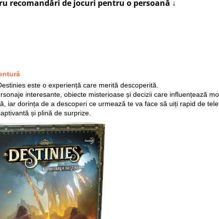
tru recomandări de jocuri pentru o persoană ↓
ventură
 Destinies este o experiență care merită descoperită.
ersonaje interesante, obiecte misterioase și decizii care influențează mo
, iar dorința de a descoperi ce urmează te va face să uiți rapid de tele
ptivantă și plină de surprize.