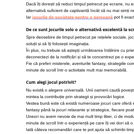
Dacă îți dorești să reduci timpul petrecut pe ecrane, nu e
alternativă suficient de captivantă încât să nu mai simți ne
Iar
jocurile de societate pentru o persoană
pot fi exac
De ce sunt jocurile solo o alternativă excelentă la scr
Spre deosebire de timpul petrecut pe rețelele sociale, jocur
soluții și să îți folosești imaginația.
În plus, nu trebuie să aștepți următoarea întâlnire cu prie
deconectezi de la notificări și să te concentrezi pe o expe
Fie că preferi misterele, aventurile fantasy, strategiile 
minute de scroll într-o activitate mult mai memorabilă.
Cum alegi jocul potrivit?
Nu există o alegere universală. Unii oameni caută povești 
mintea la contribuție prin strategii și provocări logice.
Vestea bună este că există numeroase jocuri care oferă ex
fantasy până la jocuri relaxante și strategice, fiecare po
Uneori nu avem nevoie de mai mult timp liber, ci de modur
minute de scroll într-o experiență pe care îți vei dori să o 
Iată câteva recomandări care te pot ajuta să schimbi tim