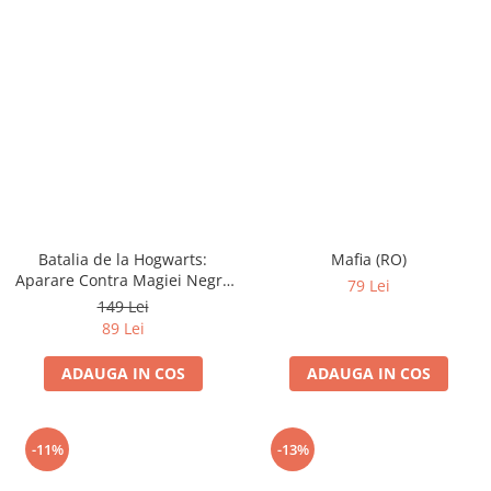
Batalia de la Hogwarts:
Mafia (RO)
Aparare Contra Magiei Negre
79 Lei
(RO)
149 Lei
89 Lei
ADAUGA IN COS
ADAUGA IN COS
-11%
-13%