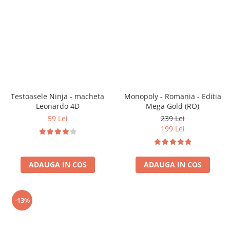
Vezi toate produsele STEM
Jocuri pentru o persoana
Jocuri pentru 2 persoane
Game cunoscute
Alias
Carcassonne
Catan
Cluedo
Testoasele Ninja - macheta
Monopoly - Romania - Editia
Dixit
Leonardo 4D
Mega Gold (RO)
Monopoly
59 Lei
239 Lei
Orchard Games
199 Lei
Jocuri cooperative
Carti de joc
ADAUGA IN COS
ADAUGA IN COS
Jocuri de masa
Jocuri de societate in limba
romana
-13%
Vezi toate jocurile de societate