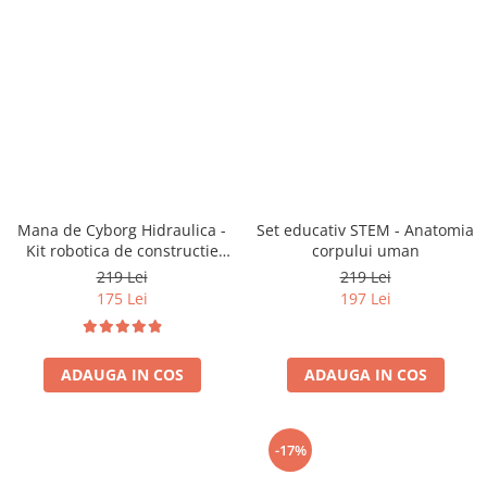
Mana de Cyborg Hidraulica -
Set educativ STEM - Anatomia
Kit robotica de constructie
corpului uman
(RO)
219 Lei
219 Lei
175 Lei
197 Lei
ADAUGA IN COS
ADAUGA IN COS
-17%