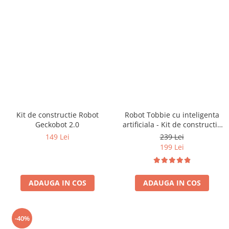
Kit de constructie Robot
Robot Tobbie cu inteligenta
Geckobot 2.0
artificiala - Kit de constructie
(RO)
149 Lei
239 Lei
199 Lei
ADAUGA IN COS
ADAUGA IN COS
-40%