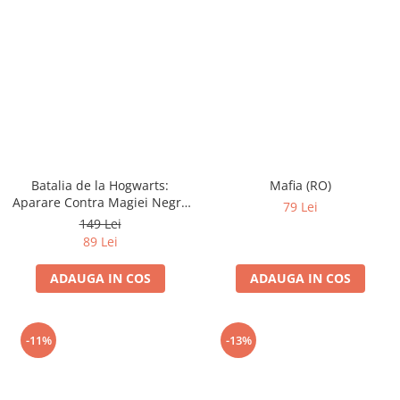
Batalia de la Hogwarts:
Mafia (RO)
Aparare Contra Magiei Negre
79 Lei
(RO)
149 Lei
89 Lei
ADAUGA IN COS
ADAUGA IN COS
-11%
-13%