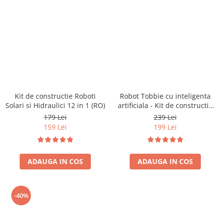
Kit de constructie Roboti
Robot Tobbie cu inteligenta
Solari si Hidraulici 12 in 1 (RO)
artificiala - Kit de constructie
(RO)
179 Lei
239 Lei
159 Lei
199 Lei
ADAUGA IN COS
ADAUGA IN COS
-40%