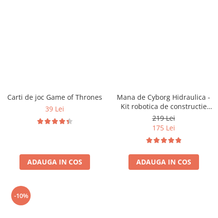
Carti de joc Game of Thrones
Mana de Cyborg Hidraulica -
Kit robotica de constructie
39 Lei
(RO)
219 Lei
175 Lei
ADAUGA IN COS
ADAUGA IN COS
-10%