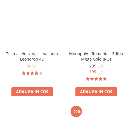
Vezi toate produsele STEM
Jocuri pentru o persoana
Jocuri pentru 2 persoane
Game cunoscute
Alias
Carcassonne
Catan
Cluedo
Testoasele Ninja - macheta
Monopoly - Romania - Editia
Dixit
Leonardo 4D
Mega Gold (RO)
Monopoly
59 Lei
239 Lei
Orchard Games
199 Lei
Jocuri cooperative
Carti de joc
ADAUGA IN COS
ADAUGA IN COS
Jocuri de masa
Jocuri de societate in limba
romana
-20%
Vezi toate jocurile de societate