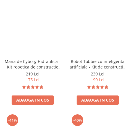
Mana de Cyborg Hidraulica -
Robot Tobbie cu inteligenta
Kit robotica de constructie
artificiala - Kit de constructie
(RO)
(RO)
219 Lei
239 Lei
175 Lei
199 Lei
ADAUGA IN COS
ADAUGA IN COS
-11%
-40%