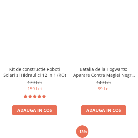
Kit de constructie Roboti
Batalia de la Hogwarts:
Solari si Hidraulici 12 in 1 (RO)
Aparare Contra Magiei Negre
(RO)
179 Lei
149 Lei
159 Lei
89 Lei
ADAUGA IN COS
ADAUGA IN COS
-13%