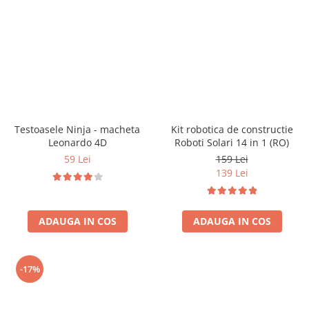
Jocuri pentru o persoana
Vezi toate produsele STEM
Jocuri pentru 2 persoane
Game cunoscute
Alias
Carcassonne
Catan
Cluedo
Testoasele Ninja - macheta
Kit robotica de constructie
Dixit
Leonardo 4D
Roboti Solari 14 in 1 (RO)
Monopoly
59 Lei
159 Lei
Orchard Games
139 Lei
Jocuri cooperative
Carti de joc
ADAUGA IN COS
ADAUGA IN COS
Jocuri de masa
Jocuri de societate in limba
romana
-17%
Vezi toate jocurile de societate