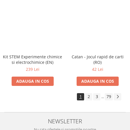
Kit STEM Experimente chimice
Catan - Jocul rapid de carti
si electrochimice (EN)
(RO)
239 Lei
42 Lei
ADAUGA IN COS
ADAUGA IN COS
1
2
3
79
...
NEWSLETTER
Nu rata ofertele si promotiile noastre